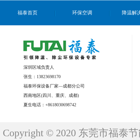
上海篮球馆降温设备
浙江蒸发冷省电空
福泰首页
环保空调
降温解
南京棋牌室降温
上海棋牌室降温
广
泉州工业省电空调
金华蒸发冷省电空调
桂林工业省电空调
梧州工业省电空调
佛山水帘风机生产厂家
东莞工厂降温通
清远永磁工业大吊扇
东莞铝合金湿帘定
深圳区域负责人
广州蒸发冷空调厂家
江西工业蒸发冷空
张生：13823698170
福泰环保设备厂家—成都分公司
永州车间降温省电空调
岳阳车间降温省
西南地区(四川、重庆、成都)
洪浪节能省电空调厂家
龙井节能省电空
夏生电话：+8618030698742
新安车间降温省电空调
黎光车间降温省
平山蒸发冷空调厂家
龙溪蒸发冷空调厂
Copyright © 2020 东莞
龙门蒸发冷空调厂家
博罗蒸发冷空调厂