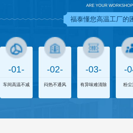
ARE YOUR WORKSHOP
福泰懂您高温工厂的
-01-
-02-
-03-
-0
车间高温不减
闷热不通风
有异味难清除
粉尘