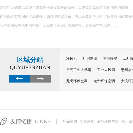
工业节能空调的降温效果、使用寿命、节能效率，不仅取决于设备本身品质，更依
运维管理。很多企业设备降温效果差、能耗偏高、故障率高，核心原因是安装不规范
的安装与运维技巧，可最大化发挥设备性能，延长设备使用寿命...
区域分站
冷风机
厂房降温
车间降温
工厂
QUYUFENZHAN
东莞工业大风扇
工业大风扇
惠州水
龙岗环保空调
龙华环保空调
大浪环
电子车间降温
注塑厂房降温
注塑车
移动冷风机
东莞水帘风机
深圳龙岗
东莞水帘工程
水帘定制
水帘纸
友情链接
LINKS
环保空调
水帘风机
深圳环保空调厂家
惠
工业省电空调管道机组
深圳注塑车间降