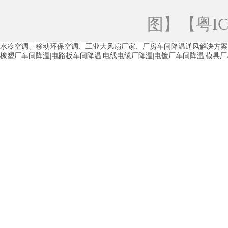
青海工业蒸发冷空调
重庆工业蒸发冷空
图
】【
粤IC
徐州水冷空调
常州水冷空调
苏州水
水冷空调、移动环保空调、工业大风扇厂家、厂房车间降温通风解决方案
湖州环保空调
合肥水冷空调
芜湖水
橡塑厂车间降温|电路板车间降温|电线电缆厂降温|电镀厂车间降温|模具
龙西车间降温省电空调
五联车间降温省
沙田车间降温省电空调
丹竹头车间降温
塘厦蒸发冷空调厂家
凤岗蒸发冷空调厂
中堂蒸发冷空调厂家
高埗蒸发冷空调厂
白云区蒸发冷空调厂家
荔湾车间降温省
增城蒸发冷空调厂家
从化车间降温省电
河南岸蒸发冷空调厂家
惠环蒸发冷空调
杨桥蒸发冷空调厂家
石湾蒸发冷空调厂
茶山塑胶厂降温
东莞工业大吊扇厂家