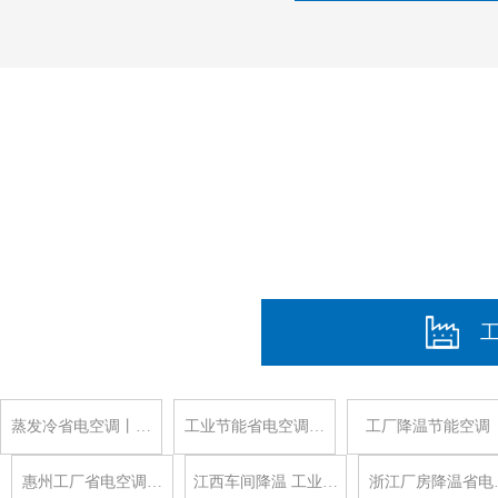
蒸发冷省电空调丨…
工业节能省电空调…
工厂降温节能空调
惠州工厂省电空调…
江西车间降温 工业…
浙江厂房降温省电