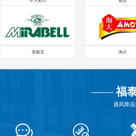
中天彩印
奋达
美丽宝
淘大
——
福
通风降温