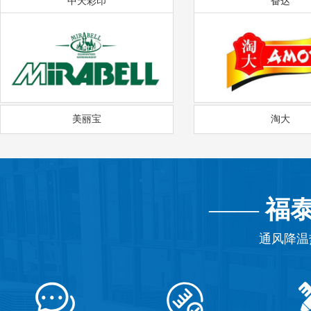
中天彩印
奋达
美丽宝
淘大
——
福
通风降温