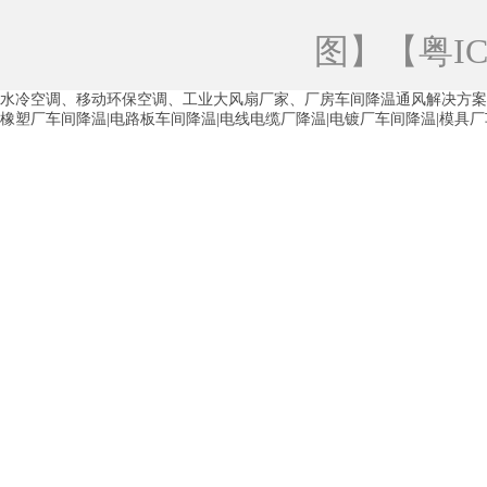
青海工业蒸发冷空调
重庆工业蒸发冷空
图
】【
粤IC
徐州水冷空调
常州水冷空调
苏州水
水冷空调、移动环保空调、工业大风扇厂家、厂房车间降温通风解决方案
湖州环保空调
合肥水冷空调
芜湖水
橡塑厂车间降温|电路板车间降温|电线电缆厂降温|电镀厂车间降温|模具
龙西车间降温省电空调
五联车间降温省
沙田车间降温省电空调
丹竹头车间降温
塘厦蒸发冷空调厂家
凤岗蒸发冷空调厂
中堂蒸发冷空调厂家
高埗蒸发冷空调厂
白云区蒸发冷空调厂家
荔湾车间降温省
增城蒸发冷空调厂家
从化车间降温省电
河南岸蒸发冷空调厂家
惠环蒸发冷空调
杨桥蒸发冷空调厂家
石湾蒸发冷空调厂
茶山塑胶厂降温
东莞工业大吊扇厂家