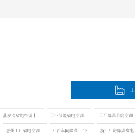
蒸发冷省电空调丨…
工业节能省电空调…
工厂降温节能空调
惠州工厂省电空调…
江西车间降温 工业…
浙江厂房降温省电