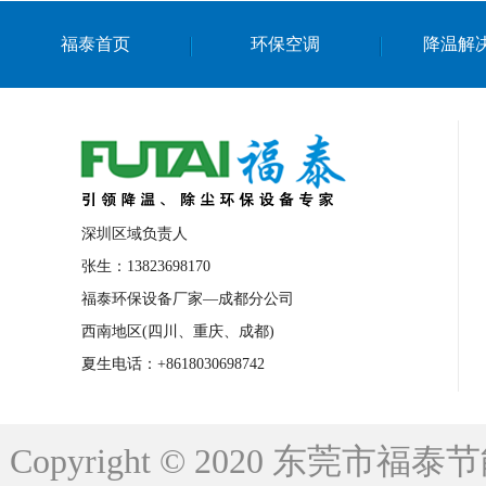
上海篮球馆降温设备
浙江蒸发冷省电空
福泰首页
环保空调
降温解
南京棋牌室降温
上海棋牌室降温
广
泉州工业省电空调
金华蒸发冷省电空调
桂林工业省电空调
梧州工业省电空调
佛山水帘风机生产厂家
东莞工厂降温通
清远永磁工业大吊扇
东莞铝合金湿帘定
深圳区域负责人
广州蒸发冷空调厂家
江西工业蒸发冷空
张生：13823698170
福泰环保设备厂家—成都分公司
永州车间降温省电空调
岳阳车间降温省
西南地区(四川、重庆、成都)
洪浪节能省电空调厂家
龙井节能省电空
夏生电话：+8618030698742
新安车间降温省电空调
黎光车间降温省
平山蒸发冷空调厂家
龙溪蒸发冷空调厂
Copyright © 2020 东莞
龙门蒸发冷空调厂家
博罗蒸发冷空调厂