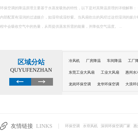
环保空调的降温原理主要基于水蒸发吸热的特性，以下是对其降温原理的详细解释： 一、核心原理 环保空调
内部配置有湿润的过滤媒介，如湿帘或湿纱窗。当风扇吹出的风经过这些湿润的媒介
程中会吸收空气中的热量，从而提供蒸发所需的能量，并降低空气温度。 ...
区域分站
冷风机
厂房降温
车间降温
工厂
QUYUFENZHAN
东莞工业大风扇
工业大风扇
惠州水
龙岗环保空调
龙华环保空调
大浪环
电子车间降温
注塑厂房降温
注塑车
移动冷风机
东莞水帘风机
深圳龙岗
东莞水帘工程
水帘定制
水帘纸
友情链接
LINKS
环保空调
水帘风机
深圳环保空调厂家
惠
工业省电空调管道机组
深圳注塑车间降