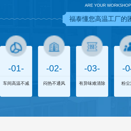
ARE YOUR WORKSHOP
福泰懂您高温工厂的
-01-
-02-
-03-
-0
车间高温不减
闷热不通风
有异味难清除
粉尘