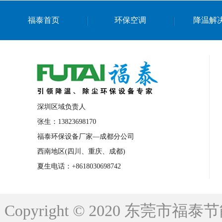
上海篮球馆降温设备
浙江蒸发冷省电空
福泰首页
环保空调
降温解
南京棋牌室降温
上海棋牌室降温
广
泉州工业省电空调
金华蒸发冷省电空调
桂林工业省电空调
梧州工业省电空调
佛山水帘风机生产厂家
东莞工厂降温通
清远永磁工业大吊扇
东莞铝合金湿帘定
深圳区域负责人
广州蒸发冷空调厂家
江西工业蒸发冷空
张生：13823698170
福泰环保设备厂家—成都分公司
永州车间降温省电空调
岳阳车间降温省
西南地区(四川、重庆、成都)
洪浪节能省电空调厂家
龙井节能省电空
夏生电话：+8618030698742
新安车间降温省电空调
黎光车间降温省
平山蒸发冷空调厂家
龙溪蒸发冷空调厂
Copyright © 2020 东莞
龙门蒸发冷空调厂家
博罗蒸发冷空调厂