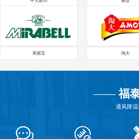
中天彩印
奋达
美丽宝
淘大
——
福
通风降温