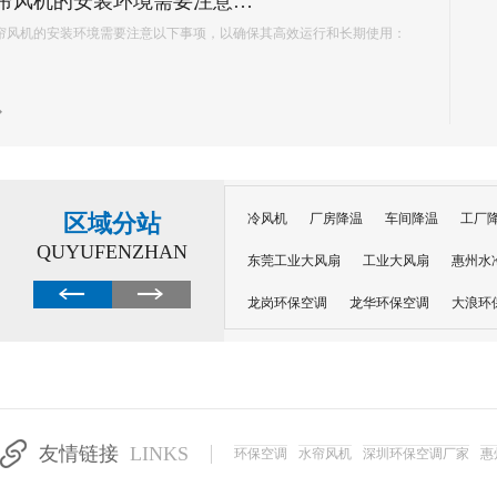
很多工厂降温陷入误区：夏天热了就加装风扇、堆砌普通空调，看似设备齐全，实
越高，设备闲置浪费、投入打水漂。不同车间工况不同，盲目跟风安装设备，不仅无
加企业运营负担。 &nb...
区域分站
冷风机
厂房降温
车间降温
工厂
QUYUFENZHAN
东莞工业大风扇
工业大风扇
惠州水
龙岗环保空调
龙华环保空调
大浪环
电子车间降温
注塑厂房降温
注塑车
移动冷风机
东莞水帘风机
深圳龙岗
东莞水帘工程
水帘定制
水帘纸
友情链接
LINKS
环保空调
水帘风机
深圳环保空调厂家
惠
工业省电空调管道机组
深圳注塑车间降