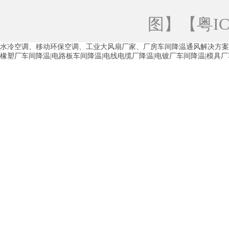
青海工业蒸发冷空调
重庆工业蒸发冷空
图
】【
粤IC
徐州水冷空调
常州水冷空调
苏州水
水冷空调、移动环保空调、工业大风扇厂家、厂房车间降温通风解决方案
湖州环保空调
合肥水冷空调
芜湖水
橡塑厂车间降温|电路板车间降温|电线电缆厂降温|电镀厂车间降温|模具
龙西车间降温省电空调
五联车间降温省
沙田车间降温省电空调
丹竹头车间降温
塘厦蒸发冷空调厂家
凤岗蒸发冷空调厂
中堂蒸发冷空调厂家
高埗蒸发冷空调厂
白云区蒸发冷空调厂家
荔湾车间降温省
增城蒸发冷空调厂家
从化车间降温省电
河南岸蒸发冷空调厂家
惠环蒸发冷空调
杨桥蒸发冷空调厂家
石湾蒸发冷空调厂
茶山塑胶厂降温
东莞工业大吊扇厂家