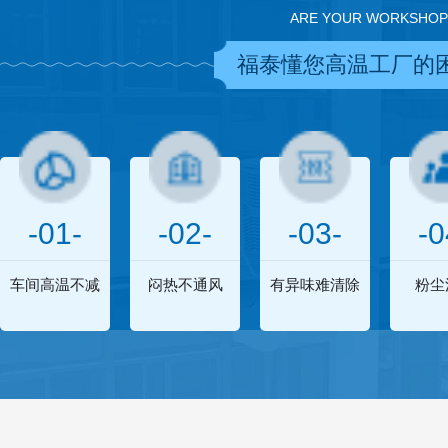
ARE YOUR WORKSHOP
福泰懂您高温工厂的
-01-
-02-
-03-
-0
车间高温不减
闷热不通风
有异味难清除
粉尘