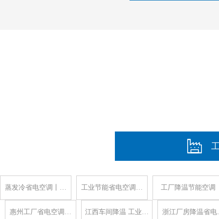
蒸发冷省电空调丨…
工业节能省电空调…
工厂降温节能空调
惠州工厂省电空调…
江西车间降温 工业…
浙江厂房降温省电