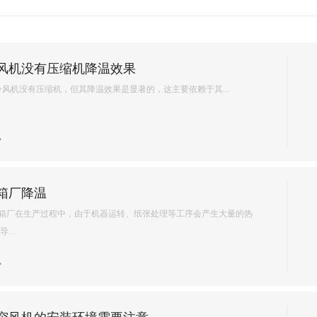
厂房降温想省电，别再乱装…