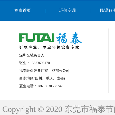
上海篮球馆降温设备
浙江蒸发冷省电空
福泰首页
环保空调
降温解
南京棋牌室降温
上海棋牌室降温
广
泉州工业省电空调
金华蒸发冷省电空调
桂林工业省电空调
梧州工业省电空调
佛山水帘风机生产厂家
东莞工厂降温通
清远永磁工业大吊扇
东莞铝合金湿帘定
深圳区域负责人
广州蒸发冷空调厂家
江西工业蒸发冷空
张生：13823698170
福泰环保设备厂家—成都分公司
永州车间降温省电空调
岳阳车间降温省
西南地区(四川、重庆、成都)
洪浪节能省电空调厂家
龙井节能省电空
夏生电话：+8618030698742
新安车间降温省电空调
黎光车间降温省
平山蒸发冷空调厂家
龙溪蒸发冷空调厂
Copyright © 2020 东莞
龙门蒸发冷空调厂家
博罗蒸发冷空调厂