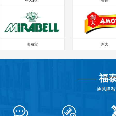
中天彩印
奋达
美丽宝
淘大
——
福
通风降温