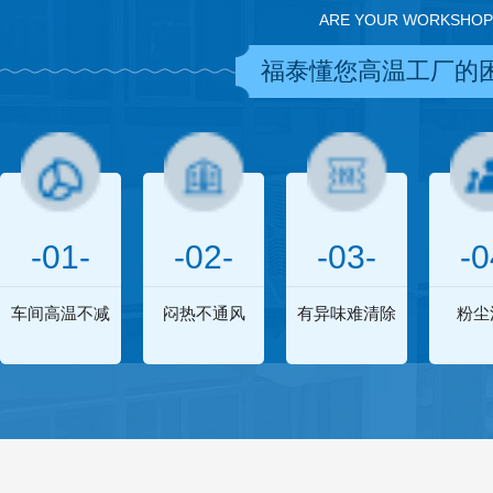
ARE YOUR WORKSHOP
福泰懂您高温工厂的
-01-
-02-
-03-
-0
车间高温不减
闷热不通风
有异味难清除
粉尘