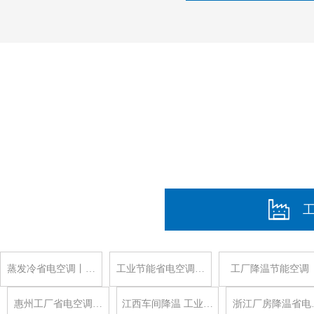
蒸发冷省电空调丨…
工业节能省电空调…
工厂降温节能空调
惠州工厂省电空调…
江西车间降温 工业…
浙江厂房降温省电