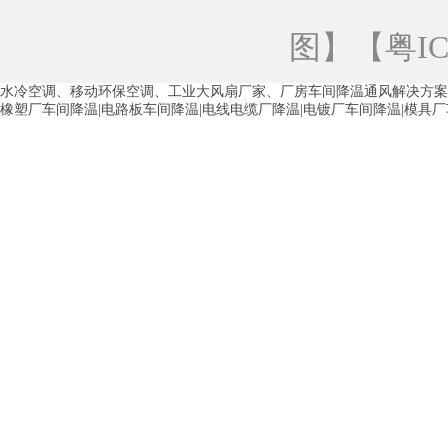
青海工业蒸发冷空调
重庆工业蒸发冷空
图
】【
粤IC
徐州水冷空调
常州水冷空调
苏州水
水冷空调、移动环保空调、工业大风扇厂家、厂房车间降温通风解决方案
湖州环保空调
合肥水冷空调
芜湖水
橡塑厂车间降温|电路板车间降温|电线电缆厂降温|电镀厂车间降温|模具
龙西车间降温省电空调
五联车间降温省
沙田车间降温省电空调
丹竹头车间降温
塘厦蒸发冷空调厂家
凤岗蒸发冷空调厂
中堂蒸发冷空调厂家
高埗蒸发冷空调厂
白云区蒸发冷空调厂家
荔湾车间降温省
增城蒸发冷空调厂家
从化车间降温省电
河南岸蒸发冷空调厂家
惠环蒸发冷空调
杨桥蒸发冷空调厂家
石湾蒸发冷空调厂
茶山塑胶厂降温
东莞工业大吊扇厂家