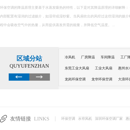
环保空调的降温原理主要基于水蒸发吸热的特性，以下是对其降温原理的详细解释： 一、核心原理 环保空调
内部配置有湿润的过滤媒介，如湿帘或湿纱窗。当风扇吹出的风经过这些湿润的媒介
程中会吸收空气中的热量，从而提供蒸发所需的能量，并降低空气温度。 ...
区域分站
冷风机
厂房降温
车间降温
工厂
QUYUFENZHAN
东莞工业大风扇
工业大风扇
惠州水
龙岗环保空调
龙华环保空调
大浪环
电子车间降温
注塑厂房降温
注塑车
移动冷风机
东莞水帘风机
深圳龙岗
东莞水帘工程
水帘定制
水帘纸
友情链接
LINKS
环保空调
水帘风机
深圳环保空调厂家
惠
工业省电空调管道机组
深圳注塑车间降