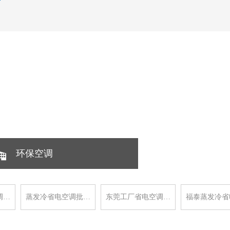
环保空调
调…
蒸发冷省电空调批…
东莞工厂省电空调…
福泰蒸发冷省