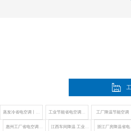
蒸发冷省电空调丨…
工业节能省电空调…
工厂降温节能空调
惠州工厂省电空调…
江西车间降温 工业…
浙江厂房降温省电