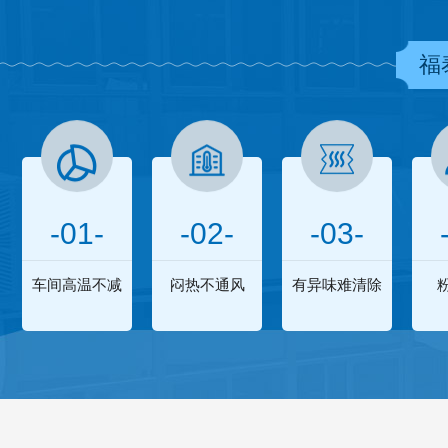
福
-01-
-02-
-03-
车间高温不减
闷热不通风
有异味难清除