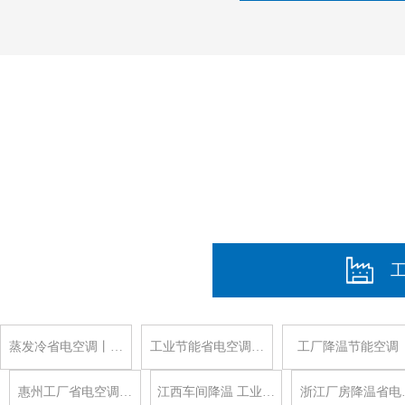
蒸发冷省电空调丨…
工业节能省电空调…
工厂降温节能空调
惠州工厂省电空调…
江西车间降温 工业…
浙江厂房降温省电