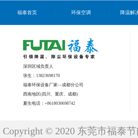
上海篮球馆降温设备
浙江蒸发冷省电空
福泰首页
环保空调
降温解
南京棋牌室降温
上海棋牌室降温
广
泉州工业省电空调
金华蒸发冷省电空调
桂林工业省电空调
梧州工业省电空调
佛山水帘风机生产厂家
东莞工厂降温通
清远永磁工业大吊扇
东莞铝合金湿帘定
深圳区域负责人
广州蒸发冷空调厂家
江西工业蒸发冷空
张生：13823698170
福泰环保设备厂家—成都分公司
永州车间降温省电空调
岳阳车间降温省
西南地区(四川、重庆、成都)
洪浪节能省电空调厂家
龙井节能省电空
夏生电话：+8618030698742
新安车间降温省电空调
黎光车间降温省
平山蒸发冷空调厂家
龙溪蒸发冷空调厂
Copyright © 2020 东莞
龙门蒸发冷空调厂家
博罗蒸发冷空调厂