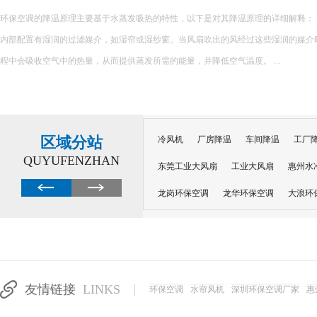
很多工厂降温陷入误区：夏天热了就加装风扇、堆砌普通空调，看似设备齐全，实
越高，设备闲置浪费、投入打水漂。不同车间工况不同，盲目跟风安装设备，不仅无
加企业运营负担。 &nb...
区域分站
冷风机
厂房降温
车间降温
工厂
QUYUFENZHAN
东莞工业大风扇
工业大风扇
惠州水
龙岗环保空调
龙华环保空调
大浪环
电子车间降温
注塑厂房降温
注塑车
移动冷风机
东莞水帘风机
深圳龙岗
东莞水帘工程
水帘定制
水帘纸
友情链接
LINKS
环保空调
水帘风机
深圳环保空调厂家
惠
工业省电空调管道机组
深圳注塑车间降