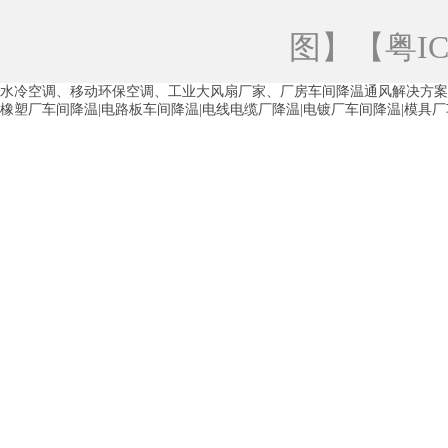
青海工业蒸发冷空调
重庆工业蒸发冷空
图
】【
粤IC
徐州水冷空调
常州水冷空调
苏州水
水冷空调、移动环保空调、工业大风扇厂家、厂房车间降温通风解决方案
湖州环保空调
合肥水冷空调
芜湖水
橡塑厂车间降温|电路板车间降温|电线电缆厂降温|电镀厂车间降温|模具
龙西车间降温省电空调
五联车间降温省
沙田车间降温省电空调
丹竹头车间降温
塘厦蒸发冷空调厂家
凤岗蒸发冷空调厂
中堂蒸发冷空调厂家
高埗蒸发冷空调厂
白云区蒸发冷空调厂家
荔湾车间降温省
增城蒸发冷空调厂家
从化车间降温省电
河南岸蒸发冷空调厂家
惠环蒸发冷空调
杨桥蒸发冷空调厂家
石湾蒸发冷空调厂
茶山塑胶厂降温
东莞工业大吊扇厂家