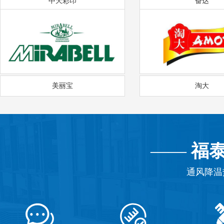
中天彩印
奋达
美丽宝
淘大
——
福
通风降温