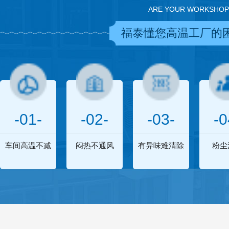
ARE YOUR WORKSHOP
福泰懂您高温工厂的
-01-
-02-
-03-
-0
车间高温不减
闷热不通风
有异味难清除
粉尘