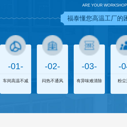
ARE YOUR WORKSHOP
福泰懂您高温工厂的
-01-
-02-
-03-
-0
车间高温不减
闷热不通风
有异味难清除
粉尘