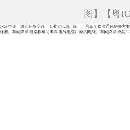
青海工业蒸发冷空调
重庆工业蒸发冷空
图
】【
粤IC
徐州水冷空调
常州水冷空调
苏州水
水冷空调、移动环保空调、工业大风扇厂家、厂房车间降温通风解决方案
湖州环保空调
合肥水冷空调
芜湖水
橡塑厂车间降温|电路板车间降温|电线电缆厂降温|电镀厂车间降温|模具
龙西车间降温省电空调
五联车间降温省
沙田车间降温省电空调
丹竹头车间降温
塘厦蒸发冷空调厂家
凤岗蒸发冷空调厂
中堂蒸发冷空调厂家
高埗蒸发冷空调厂
白云区蒸发冷空调厂家
荔湾车间降温省
增城蒸发冷空调厂家
从化车间降温省电
河南岸蒸发冷空调厂家
惠环蒸发冷空调
杨桥蒸发冷空调厂家
石湾蒸发冷空调厂
茶山塑胶厂降温
东莞工业大吊扇厂家