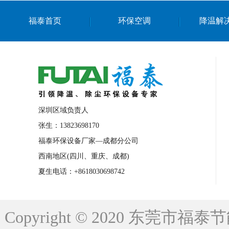
上海篮球馆降温设备
浙江蒸发冷省电空
福泰首页
环保空调
降温解
南京棋牌室降温
上海棋牌室降温
广
泉州工业省电空调
金华蒸发冷省电空调
桂林工业省电空调
梧州工业省电空调
佛山水帘风机生产厂家
东莞工厂降温通
清远永磁工业大吊扇
东莞铝合金湿帘定
深圳区域负责人
广州蒸发冷空调厂家
江西工业蒸发冷空
张生：13823698170
福泰环保设备厂家—成都分公司
永州车间降温省电空调
岳阳车间降温省
西南地区(四川、重庆、成都)
洪浪节能省电空调厂家
龙井节能省电空
夏生电话：+8618030698742
新安车间降温省电空调
黎光车间降温省
平山蒸发冷空调厂家
龙溪蒸发冷空调厂
Copyright © 2020 东莞
龙门蒸发冷空调厂家
博罗蒸发冷空调厂