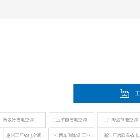
蒸发冷省电空调丨…
工业节能省电空调…
工厂降温节能空调
惠州工厂省电空调…
江西车间降温 工业…
浙江厂房降温省电