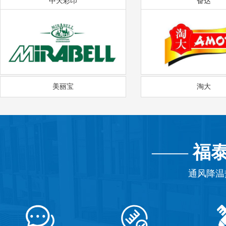
中天彩印
奋达
美丽宝
淘大
——
福
通风降温