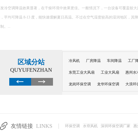
环保空调的降温原理主要基于水蒸发吸热的特性，以下是对其降温原理的详细解释： 一、核心原理 环保空调
内部配置有湿润的过滤媒介，如湿帘或湿纱窗。当风扇吹出的风经过这些湿润的媒介
程中会吸收空气中的热量，从而提供蒸发所需的能量，并降低空气温度。 ...
区域分站
冷风机
厂房降温
车间降温
工厂
QUYUFENZHAN
东莞工业大风扇
工业大风扇
惠州水
龙岗环保空调
龙华环保空调
大浪环
电子车间降温
注塑厂房降温
注塑车
移动冷风机
东莞水帘风机
深圳龙岗
东莞水帘工程
水帘定制
水帘纸
友情链接
LINKS
环保空调
水帘风机
深圳环保空调厂家
惠
工业省电空调管道机组
深圳注塑车间降