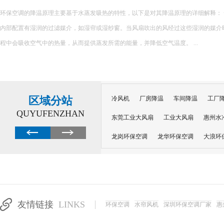
环保空调的降温原理主要基于水蒸发吸热的特性，以下是对其降温原理的详细解释： 一、核心原理 环保空调
内部配置有湿润的过滤媒介，如湿帘或湿纱窗。当风扇吹出的风经过这些湿润的媒介
程中会吸收空气中的热量，从而提供蒸发所需的能量，并降低空气温度。 ...
区域分站
冷风机
厂房降温
车间降温
工厂
QUYUFENZHAN
东莞工业大风扇
工业大风扇
惠州水
龙岗环保空调
龙华环保空调
大浪环
电子车间降温
注塑厂房降温
注塑车
移动冷风机
东莞水帘风机
深圳龙岗
东莞水帘工程
水帘定制
水帘纸
友情链接
LINKS
环保空调
水帘风机
深圳环保空调厂家
惠
工业省电空调管道机组
深圳注塑车间降