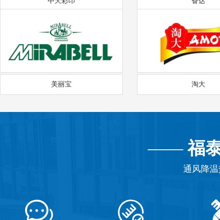
中天彩印
奋达
美丽宝
淘大
——
福
通风降温