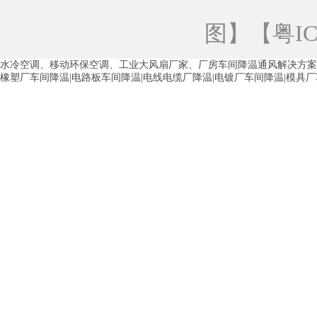
青海工业蒸发冷空调
重庆工业蒸发冷空
图
】【
粤IC
徐州水冷空调
常州水冷空调
苏州水
水冷空调、移动环保空调、工业大风扇厂家、厂房车间降温通风解决方案
湖州环保空调
合肥水冷空调
芜湖水
橡塑厂车间降温|电路板车间降温|电线电缆厂降温|电镀厂车间降温|模具
龙西车间降温省电空调
五联车间降温省
沙田车间降温省电空调
丹竹头车间降温
塘厦蒸发冷空调厂家
凤岗蒸发冷空调厂
中堂蒸发冷空调厂家
高埗蒸发冷空调厂
白云区蒸发冷空调厂家
荔湾车间降温省
增城蒸发冷空调厂家
从化车间降温省电
河南岸蒸发冷空调厂家
惠环蒸发冷空调
杨桥蒸发冷空调厂家
石湾蒸发冷空调厂
茶山塑胶厂降温
东莞工业大吊扇厂家