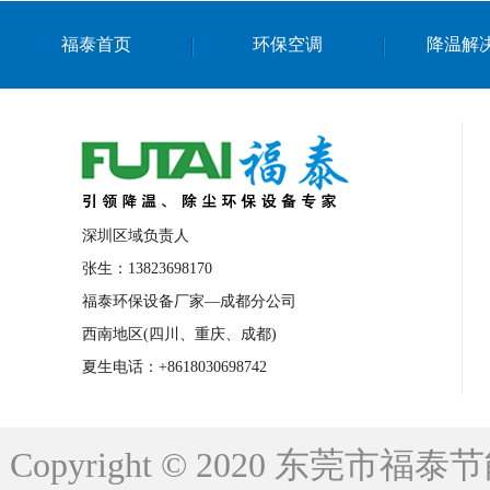
上海篮球馆降温设备
浙江蒸发冷省电空
福泰首页
环保空调
降温解
南京棋牌室降温
上海棋牌室降温
广
泉州工业省电空调
金华蒸发冷省电空调
桂林工业省电空调
梧州工业省电空调
佛山水帘风机生产厂家
东莞工厂降温通
清远永磁工业大吊扇
东莞铝合金湿帘定
深圳区域负责人
广州蒸发冷空调厂家
江西工业蒸发冷空
张生：13823698170
福泰环保设备厂家—成都分公司
永州车间降温省电空调
岳阳车间降温省
西南地区(四川、重庆、成都)
洪浪节能省电空调厂家
龙井节能省电空
夏生电话：+8618030698742
新安车间降温省电空调
黎光车间降温省
平山蒸发冷空调厂家
龙溪蒸发冷空调厂
Copyright © 2020 东莞
龙门蒸发冷空调厂家
博罗蒸发冷空调厂