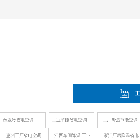
蒸发冷省电空调丨…
工业节能省电空调…
工厂降温节能空调
惠州工厂省电空调…
江西车间降温 工业…
浙江厂房降温省电