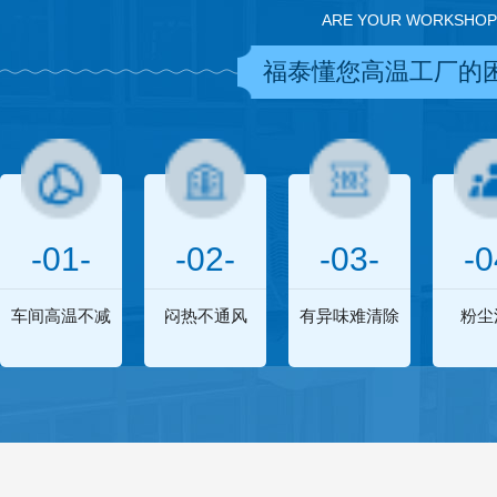
ARE YOUR WORKSHOP
福泰懂您高温工厂的
-01-
-02-
-03-
-0
车间高温不减
闷热不通风
有异味难清除
粉尘