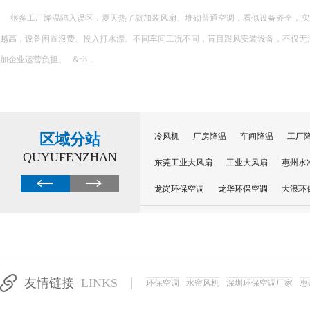
很多工厂降温陷入误区：夏天热了就加装风扇、堆砌普通空调，看似设备齐全，实
越高，设备闲置浪费、投入打水漂。不同车间工况不同，盲目跟风安装设备，不仅无
加企业运营负担。 &nb...
区域分站
冷风机
厂房降温
车间降温
工厂
QUYUFENZHAN
东莞工业大风扇
工业大风扇
惠州水
龙岗环保空调
龙华环保空调
大浪环
电子车间降温
注塑厂房降温
注塑车
移动冷风机
东莞水帘风机
深圳龙岗
东莞水帘工程
水帘定制
水帘纸
友情链接
LINKS
环保空调
水帘风机
深圳环保空调厂家
惠
工业省电空调管道机组
深圳注塑车间降