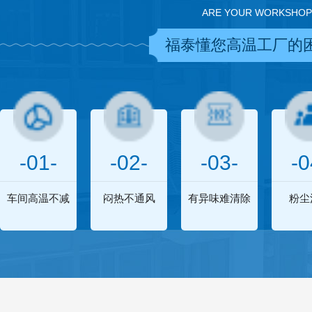
ARE YOUR WORKSHOP
福泰懂您高温工厂的
-01-
-02-
-03-
-0
车间高温不减
闷热不通风
有异味难清除
粉尘