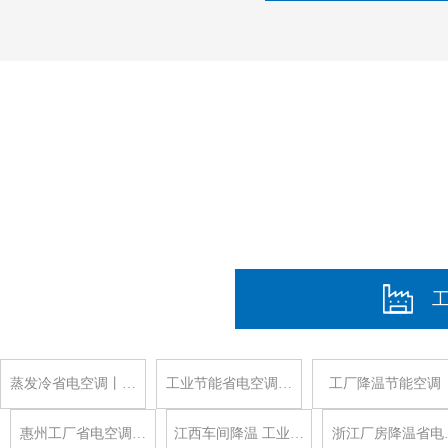
蒸发冷省电空调丨…
工业节能省电空调…
工厂降温节能空调
惠州工厂省电空调…
江西车间降温 工业…
浙江厂房降温省电