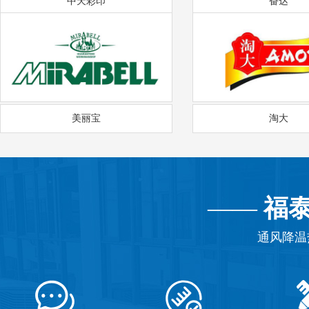
中天彩印
奋达
美丽宝
淘大
——
福
通风降温