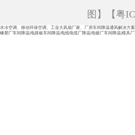
青海工业蒸发冷空调
重庆工业蒸发冷空
图
】【
粤IC
徐州水冷空调
常州水冷空调
苏州水
水冷空调、移动环保空调、工业大风扇厂家、厂房车间降温通风解决方案
湖州环保空调
合肥水冷空调
芜湖水
橡塑厂车间降温|电路板车间降温|电线电缆厂降温|电镀厂车间降温|模具
龙西车间降温省电空调
五联车间降温省
沙田车间降温省电空调
丹竹头车间降温
塘厦蒸发冷空调厂家
凤岗蒸发冷空调厂
中堂蒸发冷空调厂家
高埗蒸发冷空调厂
白云区蒸发冷空调厂家
荔湾车间降温省
增城蒸发冷空调厂家
从化车间降温省电
河南岸蒸发冷空调厂家
惠环蒸发冷空调
杨桥蒸发冷空调厂家
石湾蒸发冷空调厂
茶山塑胶厂降温
东莞工业大吊扇厂家