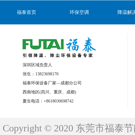
上海篮球馆降温设备
浙江蒸发冷省电空
福泰首页
环保空调
降温解
南京棋牌室降温
上海棋牌室降温
广
泉州工业省电空调
金华蒸发冷省电空调
桂林工业省电空调
梧州工业省电空调
佛山水帘风机生产厂家
东莞工厂降温通
清远永磁工业大吊扇
东莞铝合金湿帘定
深圳区域负责人
广州蒸发冷空调厂家
江西工业蒸发冷空
张生：13823698170
福泰环保设备厂家—成都分公司
永州车间降温省电空调
岳阳车间降温省
西南地区(四川、重庆、成都)
洪浪节能省电空调厂家
龙井节能省电空
夏生电话：+8618030698742
新安车间降温省电空调
黎光车间降温省
平山蒸发冷空调厂家
龙溪蒸发冷空调厂
Copyright © 2020 东莞
龙门蒸发冷空调厂家
博罗蒸发冷空调厂