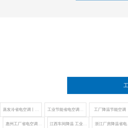
蒸发冷省电空调丨…
工业节能省电空调…
工厂降温节能空调
惠州工厂省电空调…
江西车间降温 工业…
浙江厂房降温省电