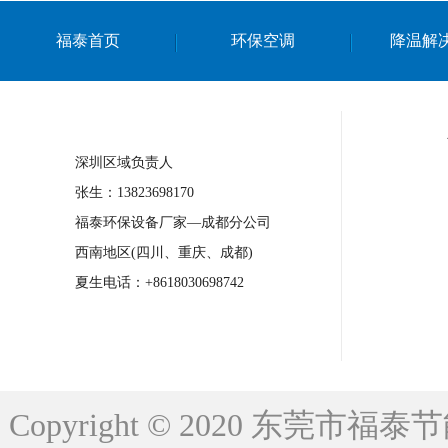
上海篮球馆降温设备
浙江蒸发冷省电空
福泰首页
环保空调
降温解
南京棋牌室降温
上海棋牌室降温
广
泉州工业省电空调
金华蒸发冷省电空调
桂林工业省电空调
梧州工业省电空调
深圳区域负责人
佛山水帘风机生产厂家
东莞工厂降温通
张生：13823698170
清远永磁工业大吊扇
东莞铝合金湿帘定
福泰环保设备厂家—成都分公司
广州蒸发冷空调厂家
江西工业蒸发冷空
西南地区(四川、重庆、成都)
永州车间降温省电空调
岳阳车间降温省
夏生电话：+8618030698742
洪浪节能省电空调厂家
龙井节能省电空
新安车间降温省电空调
黎光车间降温省
平山蒸发冷空调厂家
龙溪蒸发冷空调厂
Copyright © 2020 东莞
龙门蒸发冷空调厂家
博罗蒸发冷空调厂