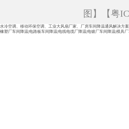
青海工业蒸发冷空调
重庆工业蒸发冷空
图
】【
粤IC
徐州水冷空调
常州水冷空调
苏州水
水冷空调、移动环保空调、工业大风扇厂家、厂房车间降温通风解决方案
湖州环保空调
合肥水冷空调
芜湖水
橡塑厂车间降温|电路板车间降温|电线电缆厂降温|电镀厂车间降温|模具
龙西车间降温省电空调
五联车间降温省
沙田车间降温省电空调
丹竹头车间降温
塘厦蒸发冷空调厂家
凤岗蒸发冷空调厂
中堂蒸发冷空调厂家
高埗蒸发冷空调厂
白云区蒸发冷空调厂家
荔湾车间降温省
增城蒸发冷空调厂家
从化车间降温省电
河南岸蒸发冷空调厂家
惠环蒸发冷空调
杨桥蒸发冷空调厂家
石湾蒸发冷空调厂
茶山塑胶厂降温
东莞工业大吊扇厂家