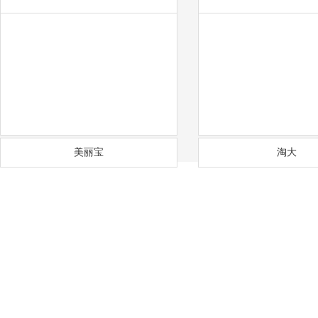
中天彩印
奋达
美丽宝
淘大
——
福
通风降温