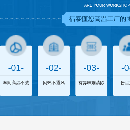
ARE YOUR WORKSHOP
福泰懂您高温工厂的
-01-
-02-
-03-
-0
车间高温不减
闷热不通风
有异味难清除
粉尘