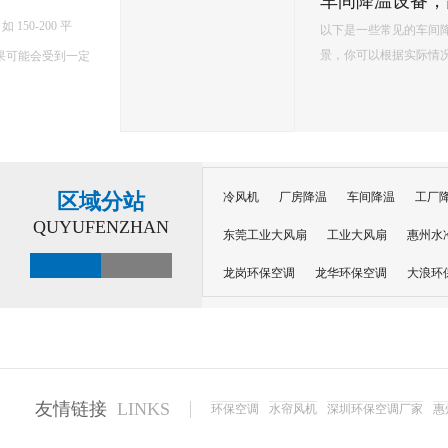
环保空调的降温原理主要基于水蒸发吸热的特性，以下是对其降温原理的详细解释： 一、核心原理 环保空调
内部配置有湿润的过滤媒介，如湿帘或湿纱窗。当风扇吹出的风经过这些湿润的媒介
程中会吸收空气中的热量，从而提供蒸发所需的能量，并降低空气温度。 ...
区域分站
冷风机
厂房降温
车间降温
工厂
QUYUFENZHAN
东莞工业大风扇
工业大风扇
惠州水
龙岗环保空调
龙华环保空调
大浪环
电子车间降温
注塑厂房降温
注塑车
移动冷风机
东莞水帘风机
深圳龙岗
东莞水帘工程
水帘定制
水帘纸
友情链接
LINKS
环保空调
水帘风机
深圳环保空调厂家
惠
工业省电空调管道机组
深圳注塑车间降