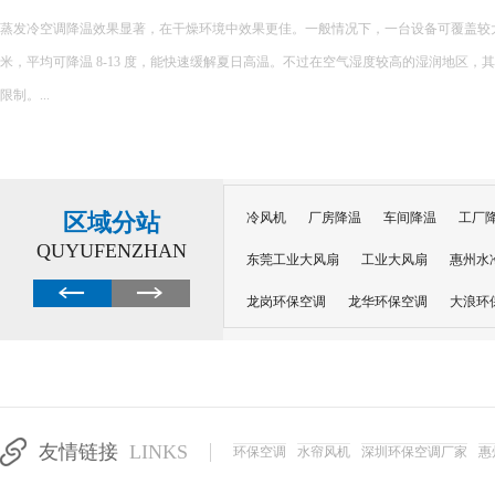
环保空调的降温原理主要基于水蒸发吸热的特性，以下是对其降温原理的详细解释： 一、核心原理 环保空调
内部配置有湿润的过滤媒介，如湿帘或湿纱窗。当风扇吹出的风经过这些湿润的媒介
程中会吸收空气中的热量，从而提供蒸发所需的能量，并降低空气温度。 ...
区域分站
冷风机
厂房降温
车间降温
工厂
QUYUFENZHAN
东莞工业大风扇
工业大风扇
惠州水
龙岗环保空调
龙华环保空调
大浪环
电子车间降温
注塑厂房降温
注塑车
移动冷风机
东莞水帘风机
深圳龙岗
东莞水帘工程
水帘定制
水帘纸
友情链接
LINKS
环保空调
水帘风机
深圳环保空调厂家
惠
工业省电空调管道机组
深圳注塑车间降