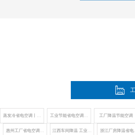
蒸发冷省电空调丨…
工业节能省电空调…
工厂降温节能空调
惠州工厂省电空调…
江西车间降温 工业…
浙江厂房降温省电