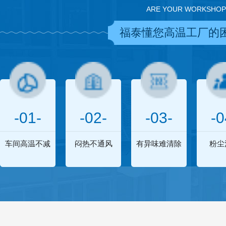
ARE YOUR WORKSHOP
福泰懂您高温工厂的
-01-
-02-
-03-
-0
车间高温不减
闷热不通风
有异味难清除
粉尘