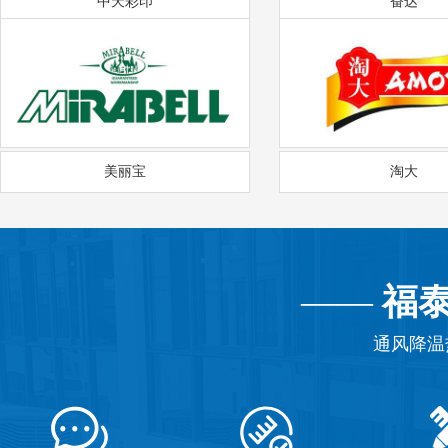
中天彩印
奋达
美丽宝
淘大
——
福
通风降温