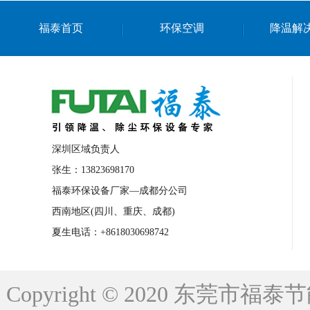
上海篮球馆降温设备
浙江蒸发冷省电空
福泰首页
环保空调
降温解
南京棋牌室降温
上海棋牌室降温
广
泉州工业省电空调
金华蒸发冷省电空调
桂林工业省电空调
梧州工业省电空调
佛山水帘风机生产厂家
东莞工厂降温通
清远永磁工业大吊扇
东莞铝合金湿帘定
深圳区域负责人
广州蒸发冷空调厂家
江西工业蒸发冷空
张生：13823698170
福泰环保设备厂家—成都分公司
永州车间降温省电空调
岳阳车间降温省
西南地区(四川、重庆、成都)
洪浪节能省电空调厂家
龙井节能省电空
夏生电话：+8618030698742
新安车间降温省电空调
黎光车间降温省
平山蒸发冷空调厂家
龙溪蒸发冷空调厂
Copyright © 2020 东莞
龙门蒸发冷空调厂家
博罗蒸发冷空调厂