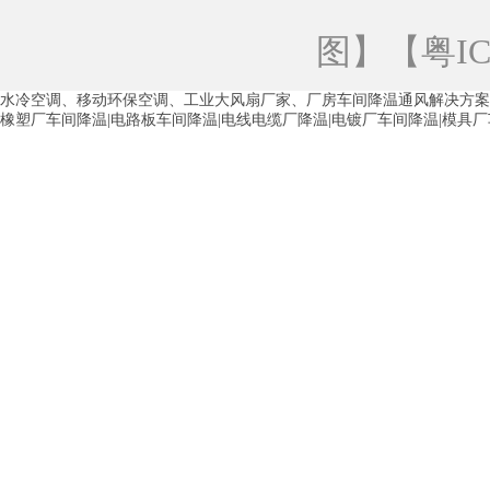
青海工业蒸发冷空调
重庆工业蒸发冷空
图
】【
粤IC
徐州水冷空调
常州水冷空调
苏州水
水冷空调、移动环保空调、工业大风扇厂家、厂房车间降温通风解决方案
湖州环保空调
合肥水冷空调
芜湖水
橡塑厂车间降温|电路板车间降温|电线电缆厂降温|电镀厂车间降温|模具
龙西车间降温省电空调
五联车间降温省
沙田车间降温省电空调
丹竹头车间降温
塘厦蒸发冷空调厂家
凤岗蒸发冷空调厂
中堂蒸发冷空调厂家
高埗蒸发冷空调厂
白云区蒸发冷空调厂家
荔湾车间降温省
增城蒸发冷空调厂家
从化车间降温省电
河南岸蒸发冷空调厂家
惠环蒸发冷空调
杨桥蒸发冷空调厂家
石湾蒸发冷空调厂
茶山塑胶厂降温
东莞工业大吊扇厂家