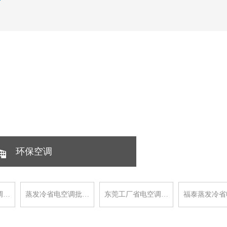
环保空调
调…
蒸发冷省电空调批…
东莞工厂省电空调…
福泰蒸发冷省