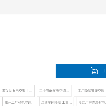
蒸发冷省电空调丨…
工业节能省电空调…
工厂降温节能空调
惠州工厂省电空调…
江西车间降温 工业…
浙江厂房降温省电