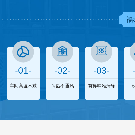
福
-01-
-02-
-03-
车间高温不减
闷热不通风
有异味难清除