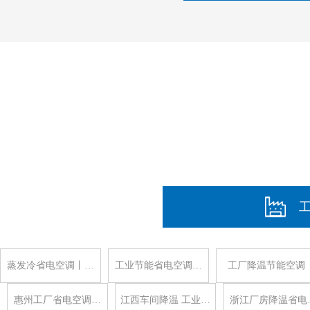
蒸发冷省电空调丨…
工业节能省电空调…
工厂降温节能空调
惠州工厂省电空调…
江西车间降温 工业…
浙江厂房降温省电