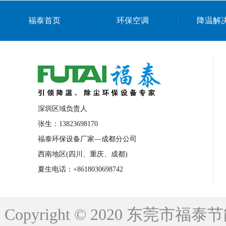
上海篮球馆降温设备
浙江蒸发冷省电空
福泰首页
环保空调
降温解
南京棋牌室降温
上海棋牌室降温
广
泉州工业省电空调
金华蒸发冷省电空调
桂林工业省电空调
梧州工业省电空调
佛山水帘风机生产厂家
东莞工厂降温通
清远永磁工业大吊扇
东莞铝合金湿帘定
深圳区域负责人
广州蒸发冷空调厂家
江西工业蒸发冷空
张生：13823698170
福泰环保设备厂家—成都分公司
永州车间降温省电空调
岳阳车间降温省
西南地区(四川、重庆、成都)
洪浪节能省电空调厂家
龙井节能省电空
夏生电话：+8618030698742
新安车间降温省电空调
黎光车间降温省
平山蒸发冷空调厂家
龙溪蒸发冷空调厂
Copyright © 2020 东莞
龙门蒸发冷空调厂家
博罗蒸发冷空调厂