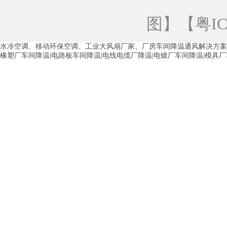
青海工业蒸发冷空调
重庆工业蒸发冷空
图
】【
粤IC
徐州水冷空调
常州水冷空调
苏州水
水冷空调、移动环保空调、工业大风扇厂家、厂房车间降温通风解决方案
湖州环保空调
合肥水冷空调
芜湖水
橡塑厂车间降温|电路板车间降温|电线电缆厂降温|电镀厂车间降温|模具
龙西车间降温省电空调
五联车间降温省
沙田车间降温省电空调
丹竹头车间降温
塘厦蒸发冷空调厂家
凤岗蒸发冷空调厂
中堂蒸发冷空调厂家
高埗蒸发冷空调厂
白云区蒸发冷空调厂家
荔湾车间降温省
增城蒸发冷空调厂家
从化车间降温省电
河南岸蒸发冷空调厂家
惠环蒸发冷空调
杨桥蒸发冷空调厂家
石湾蒸发冷空调厂
茶山塑胶厂降温
东莞工业大吊扇厂家