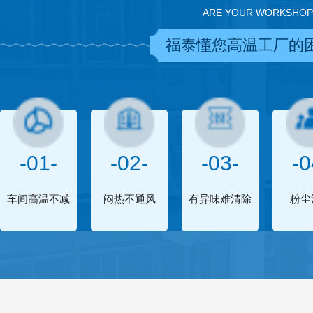
ARE YOUR WORKSHOP
福泰懂您高温工厂的
-01-
-02-
-03-
-0
车间高温不减
闷热不通风
有异味难清除
粉尘