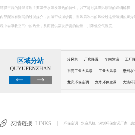
环保空调的降温原理主要基于水蒸发吸热的特性，以下是对其降温原理的详细解释： 一、核心原理 环保空调
内部配置有湿润的过滤媒介，如湿帘或湿纱窗。当风扇吹出的风经过这些湿润的媒介
程中会吸收空气中的热量，从而提供蒸发所需的能量，并降低空气温度。 ...
区域分站
冷风机
厂房降温
车间降温
工厂
QUYUFENZHAN
东莞工业大风扇
工业大风扇
惠州水
龙岗环保空调
龙华环保空调
大浪环
电子车间降温
注塑厂房降温
注塑车
移动冷风机
东莞水帘风机
深圳龙岗
东莞水帘工程
水帘定制
水帘纸
友情链接
LINKS
环保空调
水帘风机
深圳环保空调厂家
惠
工业省电空调管道机组
深圳注塑车间降