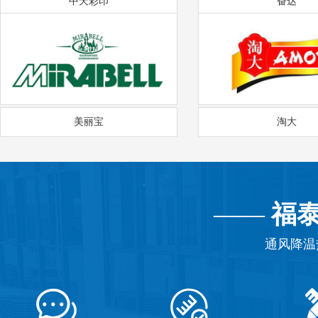
中天彩印
奋达
美丽宝
淘大
——
福
通风降温