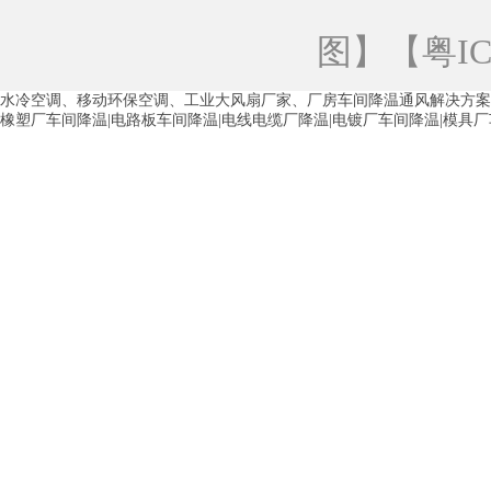
青海工业蒸发冷空调
重庆工业蒸发冷空
图
】【
粤IC
徐州水冷空调
常州水冷空调
苏州水
水冷空调、移动环保空调、工业大风扇厂家、厂房车间降温通风解决方案
湖州环保空调
合肥水冷空调
芜湖水
橡塑厂车间降温|电路板车间降温|电线电缆厂降温|电镀厂车间降温|模具
龙西车间降温省电空调
五联车间降温省
沙田车间降温省电空调
丹竹头车间降温
塘厦蒸发冷空调厂家
凤岗蒸发冷空调厂
中堂蒸发冷空调厂家
高埗蒸发冷空调厂
白云区蒸发冷空调厂家
荔湾车间降温省
增城蒸发冷空调厂家
从化车间降温省电
河南岸蒸发冷空调厂家
惠环蒸发冷空调
杨桥蒸发冷空调厂家
石湾蒸发冷空调厂
茶山塑胶厂降温
东莞工业大吊扇厂家