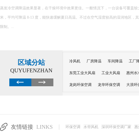
蒸发冷空调降温效果显著，在干燥环境中效果更佳。一般情况下，一台设备可覆盖较大面积，
米，平均可降温 8-13 度，能快速缓解夏日高温。不过在空气湿度较高的湿润地区，
限制。...
区域分站
冷风机
厂房降温
车间降温
工厂
QUYUFENZHAN
东莞工业大风扇
工业大风扇
惠州水
龙岗环保空调
龙华环保空调
大浪环
电子车间降温
注塑厂房降温
注塑车
移动冷风机
东莞水帘风机
深圳龙岗
东莞水帘工程
水帘定制
水帘纸
友情链接
LINKS
环保空调
水帘风机
深圳环保空调厂家
惠
工业省电空调管道机组
深圳注塑车间降