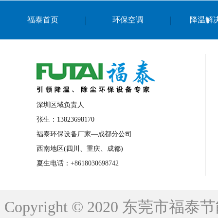
上海篮球馆降温设备
浙江蒸发冷省电空
福泰首页
环保空调
降温解
南京棋牌室降温
上海棋牌室降温
广
泉州工业省电空调
金华蒸发冷省电空调
桂林工业省电空调
梧州工业省电空调
佛山水帘风机生产厂家
东莞工厂降温通
清远永磁工业大吊扇
东莞铝合金湿帘定
深圳区域负责人
广州蒸发冷空调厂家
江西工业蒸发冷空
张生：13823698170
福泰环保设备厂家—成都分公司
永州车间降温省电空调
岳阳车间降温省
西南地区(四川、重庆、成都)
洪浪节能省电空调厂家
龙井节能省电空
夏生电话：+8618030698742
新安车间降温省电空调
黎光车间降温省
平山蒸发冷空调厂家
龙溪蒸发冷空调厂
Copyright © 2020 东莞
龙门蒸发冷空调厂家
博罗蒸发冷空调厂