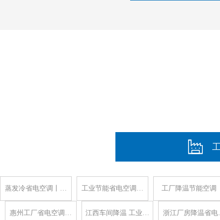
蒸发冷省电空调丨…
工业节能省电空调…
工厂降温节能空调
惠州工厂省电空调…
江西车间降温 工业…
浙江厂房降温省电