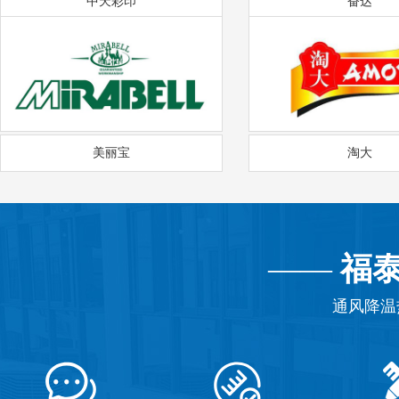
中天彩印
奋达
美丽宝
淘大
——
福
通风降温