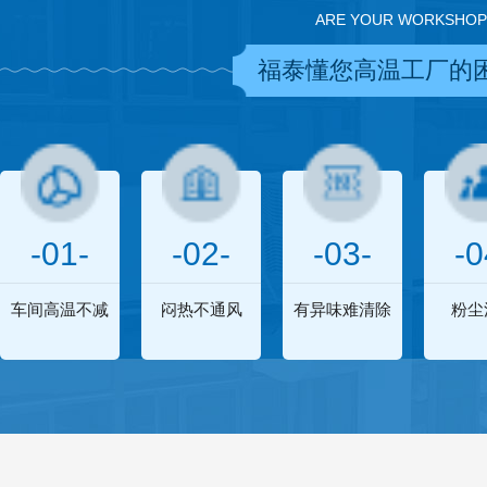
ARE YOUR WORKSHOP
福泰懂您高温工厂的
-01-
-02-
-03-
-0
车间高温不减
闷热不通风
有异味难清除
粉尘