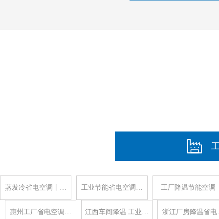
蒸发冷省电空调丨…
工业节能省电空调…
工厂降温节能空调
惠州工厂省电空调…
江西车间降温 工业…
浙江厂房降温省电