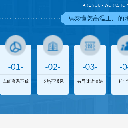
ARE YOUR WORKSHOP
福泰懂您高温工厂的
-01-
-02-
-03-
-0
车间高温不减
闷热不通风
有异味难清除
粉尘