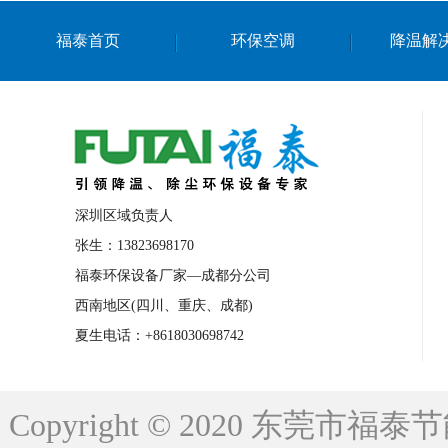
上海篮球馆降温设备
浙江蒸发冷省电空
福泰首页
环保空调
降温解
南京棋牌室降温
上海棋牌室降温
广
泉州工业省电空调
金华蒸发冷省电空调
桂林工业省电空调
梧州工业省电空调
佛山水帘风机生产厂家
东莞工厂降温通
清远永磁工业大吊扇
东莞铝合金湿帘定
深圳区域负责人
广州蒸发冷空调厂家
江西工业蒸发冷空
张生：13823698170
福泰环保设备厂家—成都分公司
永州车间降温省电空调
岳阳车间降温省
西南地区(四川、重庆、成都)
洪浪节能省电空调厂家
龙井节能省电空
夏生电话：+8618030698742
新安车间降温省电空调
黎光车间降温省
平山蒸发冷空调厂家
龙溪蒸发冷空调厂
Copyright © 2020 东莞
龙门蒸发冷空调厂家
博罗蒸发冷空调厂