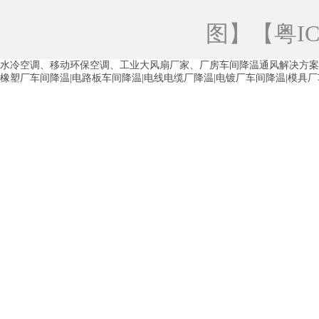
青海工业蒸发冷空调
重庆工业蒸发冷空
图
】【
粤IC
徐州水冷空调
常州水冷空调
苏州水
水冷空调、移动环保空调、工业大风扇厂家、厂房车间降温通风解决方案
湖州环保空调
合肥水冷空调
芜湖水
橡塑厂车间降温|电路板车间降温|电线电缆厂降温|电镀厂车间降温|模具
龙西车间降温省电空调
五联车间降温省
沙田车间降温省电空调
丹竹头车间降温
塘厦蒸发冷空调厂家
凤岗蒸发冷空调厂
中堂蒸发冷空调厂家
高埗蒸发冷空调厂
白云区蒸发冷空调厂家
荔湾车间降温省
增城蒸发冷空调厂家
从化车间降温省电
河南岸蒸发冷空调厂家
惠环蒸发冷空调
杨桥蒸发冷空调厂家
石湾蒸发冷空调厂
茶山塑胶厂降温
东莞工业大吊扇厂家