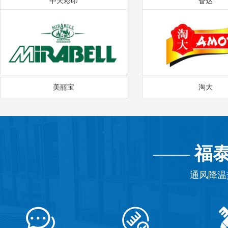
中天彩印
奋达
美丽宝
淘大
——
福
通风降温