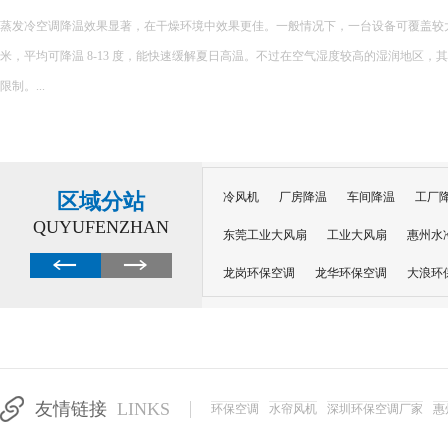
蒸发冷空调降温效果显著，在干燥环境中效果更佳。一般情况下，一台设备可覆盖较大面积，
米，平均可降温 8-13 度，能快速缓解夏日高温。不过在空气湿度较高的湿润地区，
限制。...
区域分站
冷风机
厂房降温
车间降温
工厂
QUYUFENZHAN
东莞工业大风扇
工业大风扇
惠州水
龙岗环保空调
龙华环保空调
大浪环
电子车间降温
注塑厂房降温
注塑车
移动冷风机
东莞水帘风机
深圳龙岗
东莞水帘工程
水帘定制
水帘纸
友情链接
LINKS
环保空调
水帘风机
深圳环保空调厂家
惠
工业省电空调管道机组
深圳注塑车间降