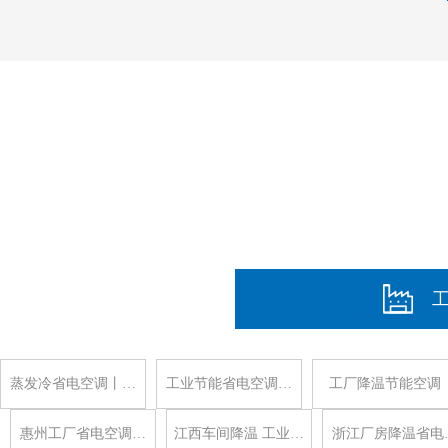
蒸发冷省电空调丨…
工业节能省电空调…
工厂降温节能空调
惠州工厂省电空调…
江西车间降温 工业…
浙江厂房降温省电