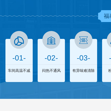
福
-01-
-02-
-03-
车间高温不减
闷热不通风
有异味难清除