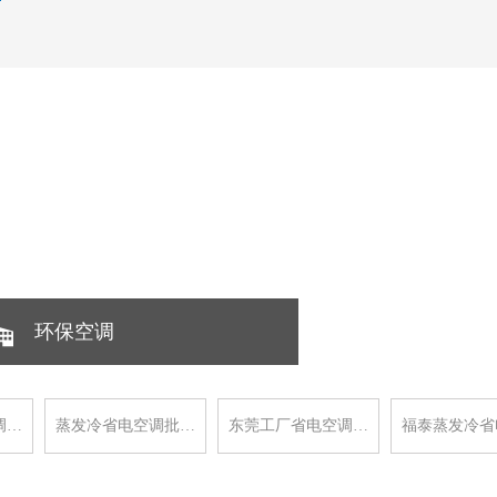
环保空调
调…
蒸发冷省电空调批…
东莞工厂省电空调…
福泰蒸发冷省