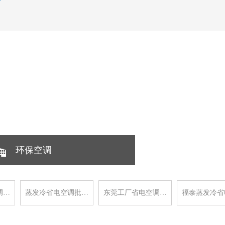
环保空调
调…
蒸发冷省电空调批…
东莞工厂省电空调…
福泰蒸发冷省