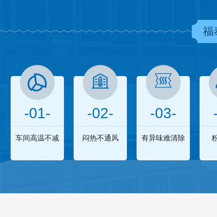
福
-01-
-02-
-03-
车间高温不减
闷热不通风
有异味难清除