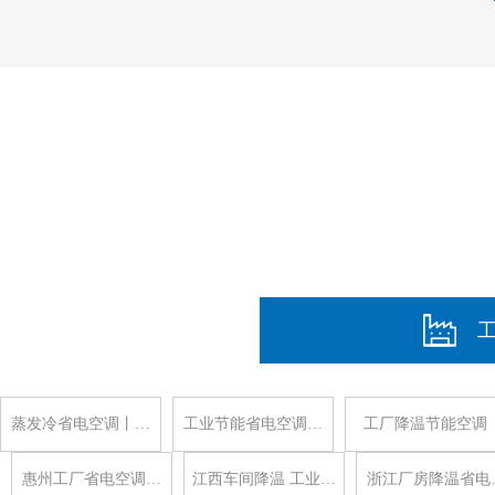
蒸发冷省电空调丨…
工业节能省电空调…
工厂降温节能空调
惠州工厂省电空调…
江西车间降温 工业…
浙江厂房降温省电