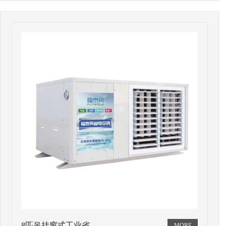
8匹吊挂窗式工业省…