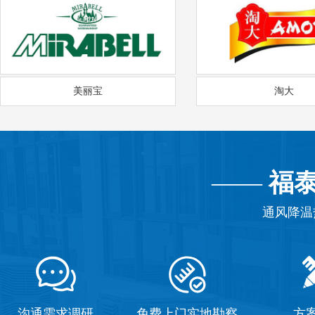
美丽宝
淘大
——
福
通风降温
沟通需求调研
免费上门实地勘察
方