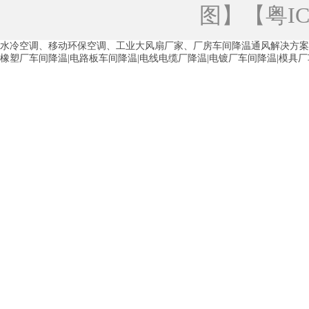
图
】【
粤IC
徐州水冷空调
常州水冷空调
苏州水
水冷空调、移动环保空调、工业大风扇厂家、厂房车间降温通风解决方案
湖州环保空调
合肥水冷空调
芜湖水
橡塑厂车间降温|电路板车间降温|电线电缆厂降温|电镀厂车间降温|模具
龙西车间降温省电空调
五联车间降温省
沙田车间降温省电空调
丹竹头车间降温
塘厦蒸发冷空调厂家
凤岗蒸发冷空调厂
中堂蒸发冷空调厂家
高埗蒸发冷空调厂
白云区蒸发冷空调厂家
荔湾车间降温省
增城蒸发冷空调厂家
从化车间降温省电
河南岸蒸发冷空调厂家
惠环蒸发冷空调
杨桥蒸发冷空调厂家
石湾蒸发冷空调厂
茶山塑胶厂降温
东莞工业大吊扇厂家