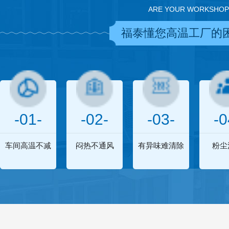
ARE YOUR WORKSHOP
福泰懂您高温工厂的
-01-
-02-
-03-
-0
车间高温不减
闷热不通风
有异味难清除
粉尘