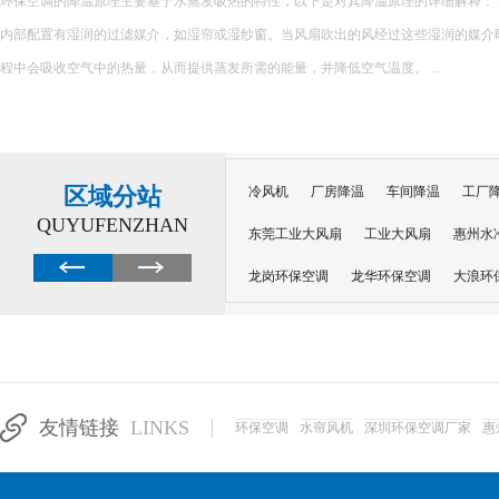
环保空调的降温原理主要基于水蒸发吸热的特性，以下是对其降温原理的详细解释： 一、核心原理 环保空调
内部配置有湿润的过滤媒介，如湿帘或湿纱窗。当风扇吹出的风经过这些湿润的媒介
程中会吸收空气中的热量，从而提供蒸发所需的能量，并降低空气温度。 ...
区域分站
冷风机
厂房降温
车间降温
工厂
QUYUFENZHAN
东莞工业大风扇
工业大风扇
惠州水
龙岗环保空调
龙华环保空调
大浪环
电子车间降温
注塑厂房降温
注塑车
移动冷风机
东莞水帘风机
深圳龙岗
东莞水帘工程
水帘定制
水帘纸
友情链接
LINKS
环保空调
水帘风机
深圳环保空调厂家
惠
工业省电空调管道机组
深圳注塑车间降
上海篮球馆降温设备
浙江蒸发冷省电空