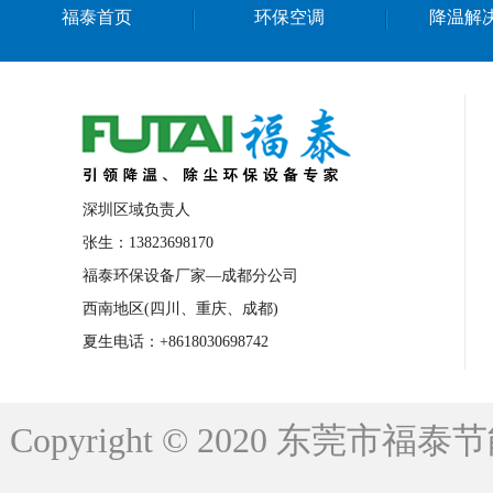
福泰首页
环保空调
降温解
南京棋牌室降温
上海棋牌室降温
广
泉州工业省电空调
金华蒸发冷省电空调
桂林工业省电空调
梧州工业省电空调
佛山水帘风机生产厂家
东莞工厂降温通
清远永磁工业大吊扇
东莞铝合金湿帘定
深圳区域负责人
广州蒸发冷空调厂家
江西工业蒸发冷空
张生：13823698170
福泰环保设备厂家—成都分公司
永州车间降温省电空调
岳阳车间降温省
西南地区(四川、重庆、成都)
洪浪节能省电空调厂家
龙井节能省电空
夏生电话：+8618030698742
新安车间降温省电空调
黎光车间降温省
平山蒸发冷空调厂家
龙溪蒸发冷空调厂
Copyright © 2020 东莞
龙门蒸发冷空调厂家
博罗蒸发冷空调厂
青海工业蒸发冷空调
重庆工业蒸发冷空