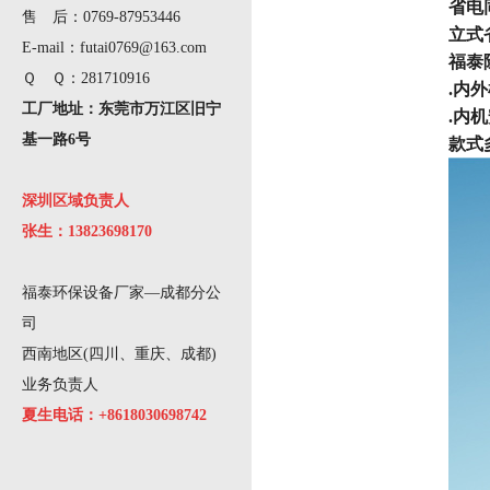
省电
售 后：0769-87953446
立式
E-mail：futai0769@163.com
福泰
Ｑ Ｑ：281710916
.内
工厂地址：东莞市万江区旧宁
.内
基一路6号
款式
深圳区域负责人
张生：13823698170
福泰环保设备厂家—成都分公
司
西南地区(四川、重庆、成都)
业务负责人
夏生电话：+8618030698742