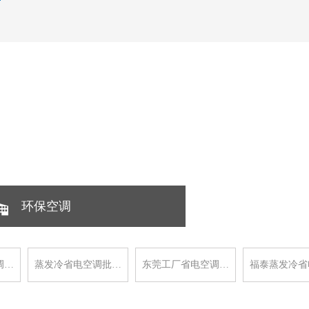
环保空调
调…
蒸发冷省电空调批…
东莞工厂省电空调…
福泰蒸发冷省