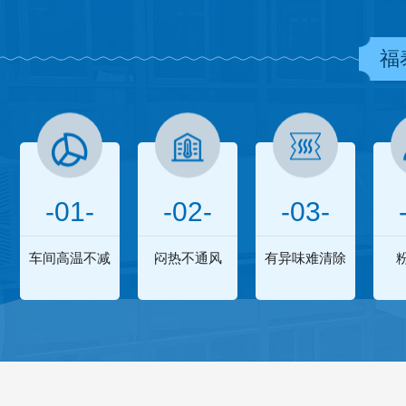
福
-01-
-02-
-03-
车间高温不减
闷热不通风
有异味难清除