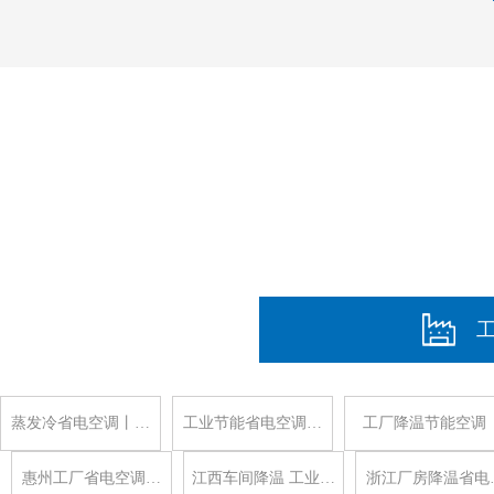
蒸发冷省电空调丨…
工业节能省电空调…
工厂降温节能空调
惠州工厂省电空调…
江西车间降温 工业…
浙江厂房降温省电