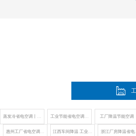
蒸发冷省电空调丨…
工业节能省电空调…
工厂降温节能空调
惠州工厂省电空调…
江西车间降温 工业…
浙江厂房降温省电