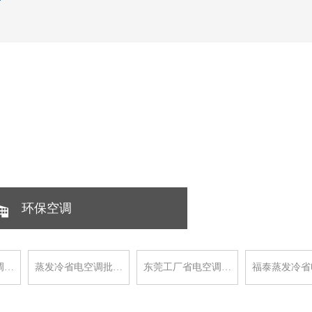
环保空调
调…
蒸发冷省电空调批…
东莞工厂省电空调…
福泰蒸发冷省