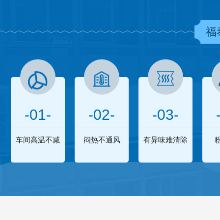
福
-01-
-02-
-03-
车间高温不减
闷热不通风
有异味难清除