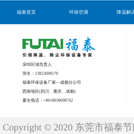
上海篮球馆降温设备
浙江蒸发冷省电空
福泰首页
环保空调
降温解
南京棋牌室降温
上海棋牌室降温
广
泉州工业省电空调
金华蒸发冷省电空调
桂林工业省电空调
梧州工业省电空调
佛山水帘风机生产厂家
东莞工厂降温通
清远永磁工业大吊扇
东莞铝合金湿帘定
深圳区域负责人
广州蒸发冷空调厂家
江西工业蒸发冷空
张生：13823698170
福泰环保设备厂家—成都分公司
永州车间降温省电空调
岳阳车间降温省
西南地区(四川、重庆、成都)
洪浪节能省电空调厂家
龙井节能省电空
夏生电话：+8618030698742
新安车间降温省电空调
黎光车间降温省
平山蒸发冷空调厂家
龙溪蒸发冷空调厂
Copyright © 2020 东莞
龙门蒸发冷空调厂家
博罗蒸发冷空调厂