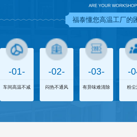
ARE YOUR WORKSHOP
福泰懂您高温工厂的
-01-
-02-
-03-
-0
车间高温不减
闷热不通风
有异味难清除
粉尘