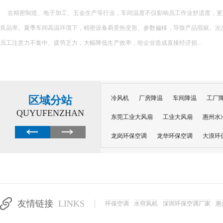
在精密制造、电子加工、五金生产等行业，车间温度不仅影响员工作业舒适度，更
良品率。夏季车间高温环境下，精密设备易受热变形、参数偏移，导致产品瑕疵、次
员工注意力不集中、疲劳乏力，大幅降低生产效率，给企业造成直接经济损...
区域分站
冷风机
厂房降温
车间降温
工厂
QUYUFENZHAN
东莞工业大风扇
工业大风扇
惠州水
龙岗环保空调
龙华环保空调
大浪环
电子车间降温
注塑厂房降温
注塑车
移动冷风机
东莞水帘风机
深圳龙岗
东莞水帘工程
水帘定制
水帘纸
友情链接
LINKS
环保空调
水帘风机
深圳环保空调厂家
惠
工业省电空调管道机组
深圳注塑车间降