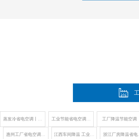
蒸发冷省电空调丨…
工业节能省电空调…
工厂降温节能空调
惠州工厂省电空调…
江西车间降温 工业…
浙江厂房降温省电