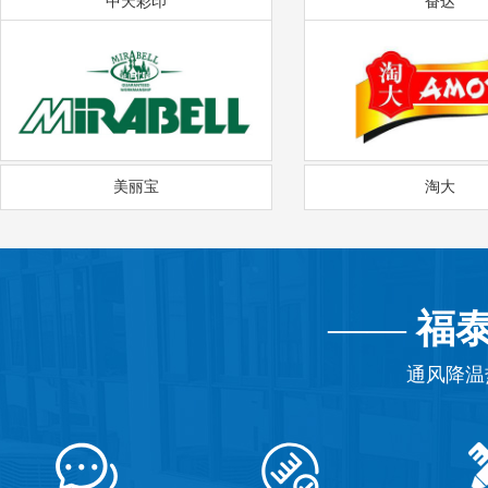
中天彩印
奋达
美丽宝
淘大
——
福
通风降温