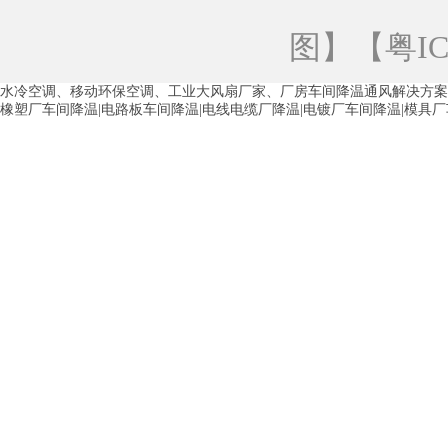
青海工业蒸发冷空调
重庆工业蒸发冷空
图
】【
粤IC
徐州水冷空调
常州水冷空调
苏州水
水冷空调、移动环保空调、工业大风扇厂家、厂房车间降温通风解决方案
湖州环保空调
合肥水冷空调
芜湖水
橡塑厂车间降温|电路板车间降温|电线电缆厂降温|电镀厂车间降温|模具
龙西车间降温省电空调
五联车间降温省
沙田车间降温省电空调
丹竹头车间降温
塘厦蒸发冷空调厂家
凤岗蒸发冷空调厂
中堂蒸发冷空调厂家
高埗蒸发冷空调厂
白云区蒸发冷空调厂家
荔湾车间降温省
增城蒸发冷空调厂家
从化车间降温省电
河南岸蒸发冷空调厂家
惠环蒸发冷空调
杨桥蒸发冷空调厂家
石湾蒸发冷空调厂
茶山塑胶厂降温
东莞工业大吊扇厂家