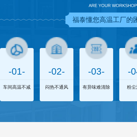
ARE YOUR WORKSHOP
福泰懂您高温工厂的
-01-
-02-
-03-
-0
车间高温不减
闷热不通风
有异味难清除
粉尘