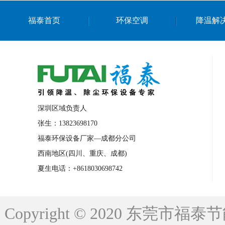
上海篮球馆降温设备
浙江蒸发冷省电空
福泰首页
环保空调
降温解
南京棋牌室降温
上海棋牌室降温
广
泉州工业省电空调
金华蒸发冷省电空调
桂林工业省电空调
梧州工业省电空调
佛山水帘风机生产厂家
东莞工厂降温通
清远永磁工业大吊扇
东莞铝合金湿帘定
深圳区域负责人
广州蒸发冷空调厂家
江西工业蒸发冷空
张生：13823698170
福泰环保设备厂家—成都分公司
永州车间降温省电空调
岳阳车间降温省
西南地区(四川、重庆、成都)
洪浪节能省电空调厂家
龙井节能省电空
夏生电话：+8618030698742
新安车间降温省电空调
黎光车间降温省
平山蒸发冷空调厂家
龙溪蒸发冷空调厂
Copyright © 2020 东莞
龙门蒸发冷空调厂家
博罗蒸发冷空调厂