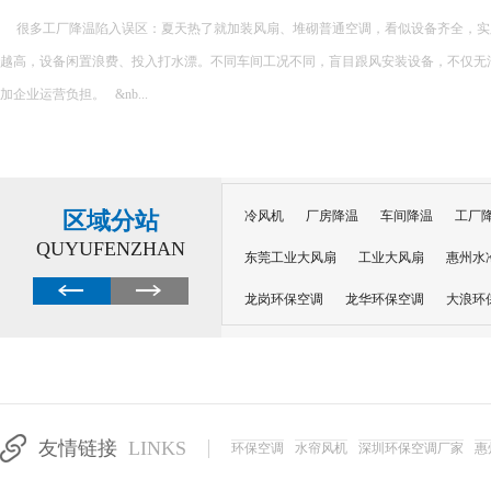
很多工厂降温陷入误区：夏天热了就加装风扇、堆砌普通空调，看似设备齐全，实
越高，设备闲置浪费、投入打水漂。不同车间工况不同，盲目跟风安装设备，不仅无
加企业运营负担。 &nb...
区域分站
冷风机
厂房降温
车间降温
工厂
QUYUFENZHAN
东莞工业大风扇
工业大风扇
惠州水
龙岗环保空调
龙华环保空调
大浪环
电子车间降温
注塑厂房降温
注塑车
移动冷风机
东莞水帘风机
深圳龙岗
东莞水帘工程
水帘定制
水帘纸
友情链接
LINKS
环保空调
水帘风机
深圳环保空调厂家
惠
工业省电空调管道机组
深圳注塑车间降