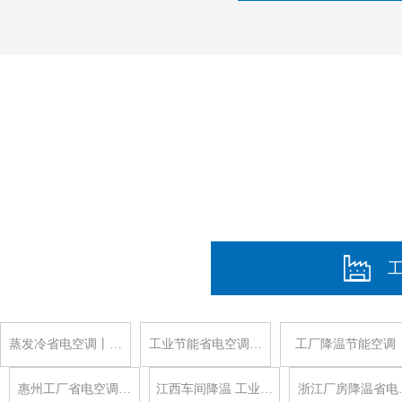
蒸发冷省电空调丨…
工业节能省电空调…
工厂降温节能空调
惠州工厂省电空调…
江西车间降温 工业…
浙江厂房降温省电