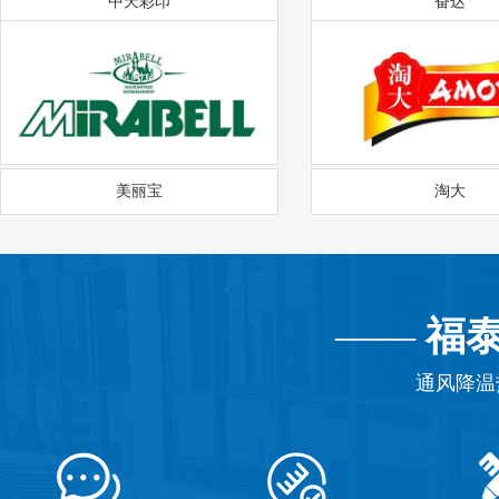
中天彩印
奋达
美丽宝
淘大
——
福
通风降温