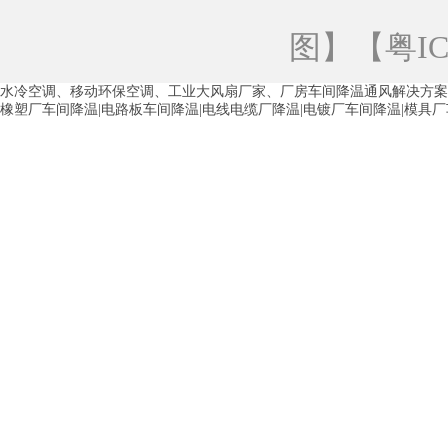
青海工业蒸发冷空调
重庆工业蒸发冷空
图
】【
粤IC
徐州水冷空调
常州水冷空调
苏州水
水冷空调、移动环保空调、工业大风扇厂家、厂房车间降温通风解决方案
湖州环保空调
合肥水冷空调
芜湖水
橡塑厂车间降温|电路板车间降温|电线电缆厂降温|电镀厂车间降温|模具
龙西车间降温省电空调
五联车间降温省
沙田车间降温省电空调
丹竹头车间降温
塘厦蒸发冷空调厂家
凤岗蒸发冷空调厂
中堂蒸发冷空调厂家
高埗蒸发冷空调厂
白云区蒸发冷空调厂家
荔湾车间降温省
增城蒸发冷空调厂家
从化车间降温省电
河南岸蒸发冷空调厂家
惠环蒸发冷空调
杨桥蒸发冷空调厂家
石湾蒸发冷空调厂
茶山塑胶厂降温
东莞工业大吊扇厂家