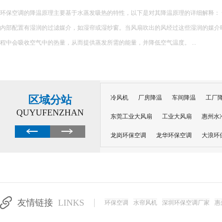
环保空调的降温原理主要基于水蒸发吸热的特性，以下是对其降温原理的详细解释： 一、核心原理 环保空调
内部配置有湿润的过滤媒介，如湿帘或湿纱窗。当风扇吹出的风经过这些湿润的媒介
程中会吸收空气中的热量，从而提供蒸发所需的能量，并降低空气温度。 ...
区域分站
冷风机
厂房降温
车间降温
工厂
QUYUFENZHAN
东莞工业大风扇
工业大风扇
惠州水
龙岗环保空调
龙华环保空调
大浪环
电子车间降温
注塑厂房降温
注塑车
移动冷风机
东莞水帘风机
深圳龙岗
东莞水帘工程
水帘定制
水帘纸
友情链接
LINKS
环保空调
水帘风机
深圳环保空调厂家
惠
工业省电空调管道机组
深圳注塑车间降