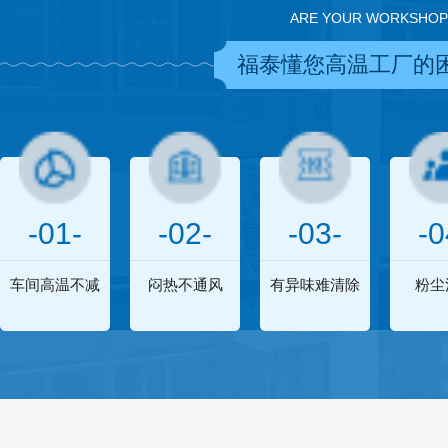
ARE YOUR WORKSHOP
福泰懂您高温工厂的
-01-
-02-
-03-
-0
车间高温不减
闷热不通风
有异味难清除
粉尘