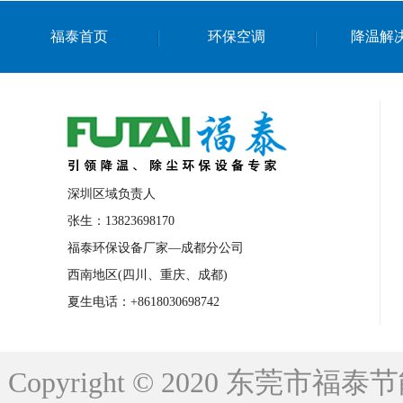
上海篮球馆降温设备
浙江蒸发冷省电空
福泰首页
环保空调
降温解
南京棋牌室降温
上海棋牌室降温
广
泉州工业省电空调
金华蒸发冷省电空调
桂林工业省电空调
梧州工业省电空调
佛山水帘风机生产厂家
东莞工厂降温通
清远永磁工业大吊扇
东莞铝合金湿帘定
深圳区域负责人
广州蒸发冷空调厂家
江西工业蒸发冷空
张生：13823698170
福泰环保设备厂家—成都分公司
永州车间降温省电空调
岳阳车间降温省
西南地区(四川、重庆、成都)
洪浪节能省电空调厂家
龙井节能省电空
夏生电话：+8618030698742
新安车间降温省电空调
黎光车间降温省
平山蒸发冷空调厂家
龙溪蒸发冷空调厂
Copyright © 2020 东莞
龙门蒸发冷空调厂家
博罗蒸发冷空调厂