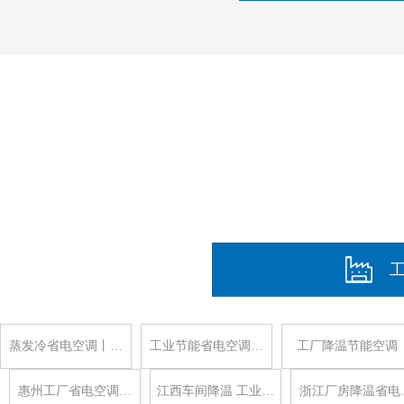
蒸发冷省电空调丨…
工业节能省电空调…
工厂降温节能空调
惠州工厂省电空调…
江西车间降温 工业…
浙江厂房降温省电