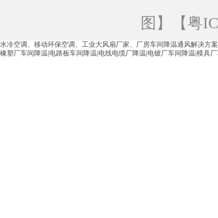
青海工业蒸发冷空调
重庆工业蒸发冷空
图
】【
粤IC
徐州水冷空调
常州水冷空调
苏州水
水冷空调、移动环保空调、工业大风扇厂家、厂房车间降温通风解决方案
湖州环保空调
合肥水冷空调
芜湖水
橡塑厂车间降温|电路板车间降温|电线电缆厂降温|电镀厂车间降温|模具
龙西车间降温省电空调
五联车间降温省
沙田车间降温省电空调
丹竹头车间降温
塘厦蒸发冷空调厂家
凤岗蒸发冷空调厂
中堂蒸发冷空调厂家
高埗蒸发冷空调厂
白云区蒸发冷空调厂家
荔湾车间降温省
增城蒸发冷空调厂家
从化车间降温省电
河南岸蒸发冷空调厂家
惠环蒸发冷空调
杨桥蒸发冷空调厂家
石湾蒸发冷空调厂
茶山塑胶厂降温
东莞工业大吊扇厂家