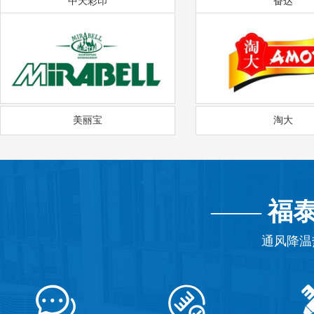
中天彩印
奋达
美丽宝
淘大
——
福
通风降温