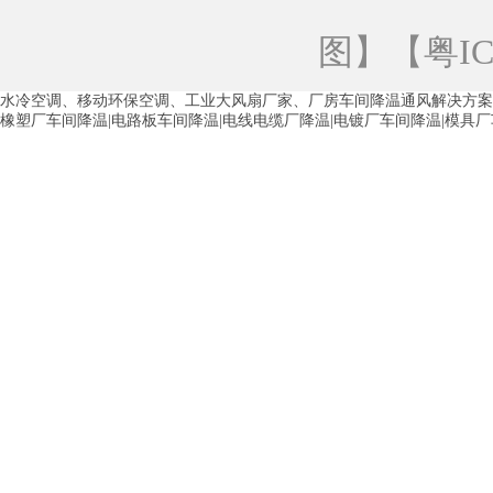
青海工业蒸发冷空调
重庆工业蒸发冷空
图
】【
粤IC
徐州水冷空调
常州水冷空调
苏州水
水冷空调、移动环保空调、工业大风扇厂家、厂房车间降温通风解决方案
湖州环保空调
合肥水冷空调
芜湖水
橡塑厂车间降温|电路板车间降温|电线电缆厂降温|电镀厂车间降温|模具
龙西车间降温省电空调
五联车间降温省
沙田车间降温省电空调
丹竹头车间降温
塘厦蒸发冷空调厂家
凤岗蒸发冷空调厂
中堂蒸发冷空调厂家
高埗蒸发冷空调厂
白云区蒸发冷空调厂家
荔湾车间降温省
增城蒸发冷空调厂家
从化车间降温省电
河南岸蒸发冷空调厂家
惠环蒸发冷空调
杨桥蒸发冷空调厂家
石湾蒸发冷空调厂
茶山塑胶厂降温
东莞工业大吊扇厂家