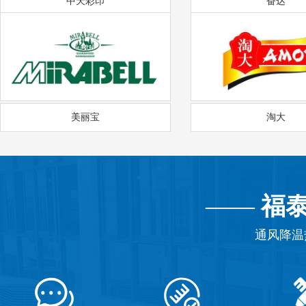
中天彩印
奋达
美丽宝
淘大
——
福
通风降温