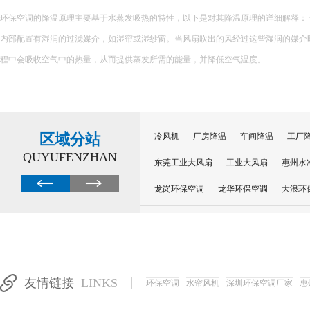
环保空调的降温原理主要基于水蒸发吸热的特性，以下是对其降温原理的详细解释： 一、核心原理 环保空调
内部配置有湿润的过滤媒介，如湿帘或湿纱窗。当风扇吹出的风经过这些湿润的媒介
程中会吸收空气中的热量，从而提供蒸发所需的能量，并降低空气温度。 ...
区域分站
冷风机
厂房降温
车间降温
工厂
QUYUFENZHAN
东莞工业大风扇
工业大风扇
惠州水
龙岗环保空调
龙华环保空调
大浪环
电子车间降温
注塑厂房降温
注塑车
移动冷风机
东莞水帘风机
深圳龙岗
东莞水帘工程
水帘定制
水帘纸
友情链接
LINKS
环保空调
水帘风机
深圳环保空调厂家
惠
工业省电空调管道机组
深圳注塑车间降