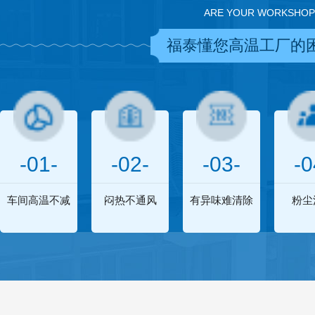
ARE YOUR WORKSHOP
福泰懂您高温工厂的
-01-
-02-
-03-
-0
车间高温不减
闷热不通风
有异味难清除
粉尘