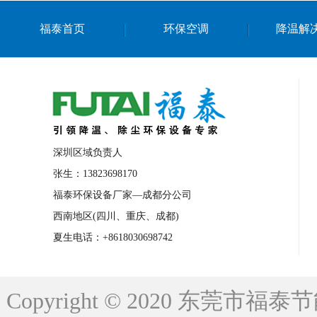
上海篮球馆降温设备
浙江蒸发冷省电空
福泰首页
环保空调
降温解
南京棋牌室降温
上海棋牌室降温
广
泉州工业省电空调
金华蒸发冷省电空调
桂林工业省电空调
梧州工业省电空调
佛山水帘风机生产厂家
东莞工厂降温通
清远永磁工业大吊扇
东莞铝合金湿帘定
深圳区域负责人
广州蒸发冷空调厂家
江西工业蒸发冷空
张生：13823698170
福泰环保设备厂家—成都分公司
永州车间降温省电空调
岳阳车间降温省
西南地区(四川、重庆、成都)
洪浪节能省电空调厂家
龙井节能省电空
夏生电话：+8618030698742
新安车间降温省电空调
黎光车间降温省
平山蒸发冷空调厂家
龙溪蒸发冷空调厂
Copyright © 2020 东莞
龙门蒸发冷空调厂家
博罗蒸发冷空调厂