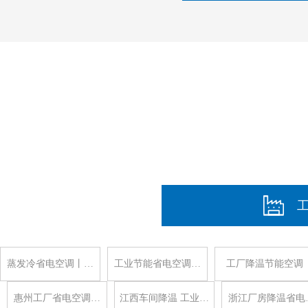
蒸发冷省电空调丨…
工业节能省电空调…
工厂降温节能空调
惠州工厂省电空调…
江西车间降温 工业…
浙江厂房降温省电