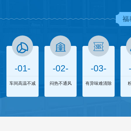
福
-01-
-02-
-03-
车间高温不减
闷热不通风
有异味难清除