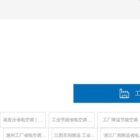
蒸发冷省电空调丨…
工业节能省电空调…
工厂降温节能空调
惠州工厂省电空调…
江西车间降温 工业…
浙江厂房降温省电