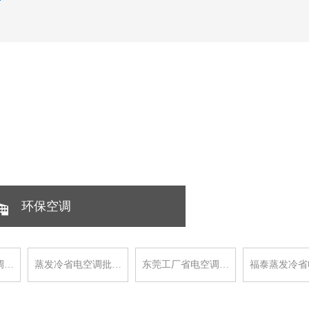
环保空调
调…
蒸发冷省电空调批…
东莞工厂省电空调…
福泰蒸发冷省