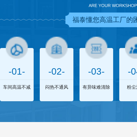
ARE YOUR WORKSHOP
福泰懂您高温工厂的
-01-
-02-
-03-
-0
车间高温不减
闷热不通风
有异味难清除
粉尘