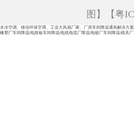
青海工业蒸发冷空调
重庆工业蒸发冷空
图
】【
粤IC
徐州水冷空调
常州水冷空调
苏州水
水冷空调、移动环保空调、工业大风扇厂家、厂房车间降温通风解决方案
湖州环保空调
合肥水冷空调
芜湖水
橡塑厂车间降温|电路板车间降温|电线电缆厂降温|电镀厂车间降温|模具
龙西车间降温省电空调
五联车间降温省
沙田车间降温省电空调
丹竹头车间降温
塘厦蒸发冷空调厂家
凤岗蒸发冷空调厂
中堂蒸发冷空调厂家
高埗蒸发冷空调厂
白云区蒸发冷空调厂家
荔湾车间降温省
增城蒸发冷空调厂家
从化车间降温省电
河南岸蒸发冷空调厂家
惠环蒸发冷空调
杨桥蒸发冷空调厂家
石湾蒸发冷空调厂
茶山塑胶厂降温
东莞工业大吊扇厂家