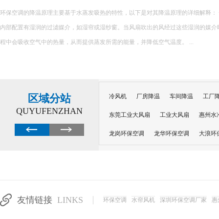
在精密制造、电子加工、五金生产等行业，车间温度不仅影响员工作业舒适度，更
良品率。夏季车间高温环境下，精密设备易受热变形、参数偏移，导致产品瑕疵、次
员工注意力不集中、疲劳乏力，大幅降低生产效率，给企业造成直接经济损...
区域分站
冷风机
厂房降温
车间降温
工厂
QUYUFENZHAN
东莞工业大风扇
工业大风扇
惠州水
龙岗环保空调
龙华环保空调
大浪环
电子车间降温
注塑厂房降温
注塑车
移动冷风机
东莞水帘风机
深圳龙岗
东莞水帘工程
水帘定制
水帘纸
友情链接
LINKS
环保空调
水帘风机
深圳环保空调厂家
惠
工业省电空调管道机组
深圳注塑车间降