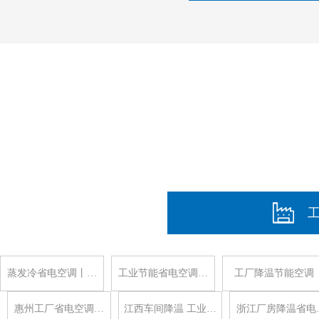
蒸发冷省电空调丨…
工业节能省电空调…
工厂降温节能空调
惠州工厂省电空调…
江西车间降温 工业…
浙江厂房降温省电