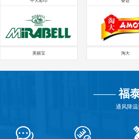
中天彩印
奋达
美丽宝
淘大
——
福
通风降温