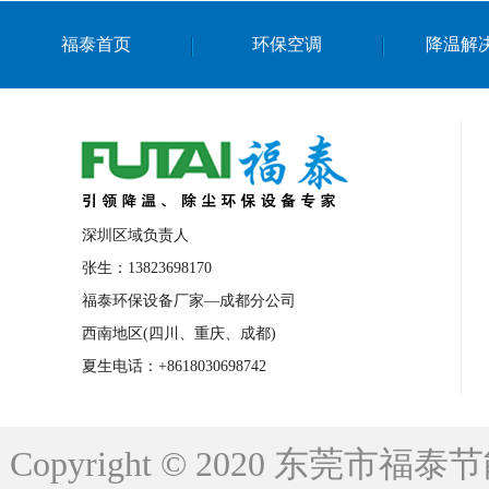
上海篮球馆降温设备
浙江蒸发冷省电空
福泰首页
环保空调
降温解
南京棋牌室降温
上海棋牌室降温
广
泉州工业省电空调
金华蒸发冷省电空调
桂林工业省电空调
梧州工业省电空调
佛山水帘风机生产厂家
东莞工厂降温通
清远永磁工业大吊扇
东莞铝合金湿帘定
深圳区域负责人
广州蒸发冷空调厂家
江西工业蒸发冷空
张生：13823698170
福泰环保设备厂家—成都分公司
永州车间降温省电空调
岳阳车间降温省
西南地区(四川、重庆、成都)
洪浪节能省电空调厂家
龙井节能省电空
夏生电话：+8618030698742
新安车间降温省电空调
黎光车间降温省
平山蒸发冷空调厂家
龙溪蒸发冷空调厂
Copyright © 2020 东莞
龙门蒸发冷空调厂家
博罗蒸发冷空调厂