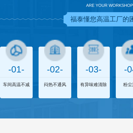
ARE YOUR WORKSHOP
福泰懂您高温工厂的
-01-
-02-
-03-
-0
车间高温不减
闷热不通风
有异味难清除
粉尘