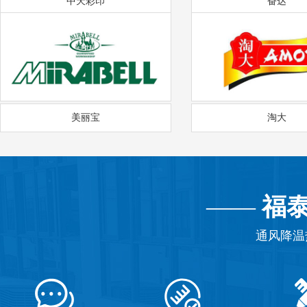
中天彩印
奋达
美丽宝
淘大
——
福
通风降温