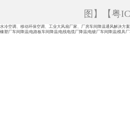
青海工业蒸发冷空调
重庆工业蒸发冷空
图
】【
粤IC
徐州水冷空调
常州水冷空调
苏州水
水冷空调、移动环保空调、工业大风扇厂家、厂房车间降温通风解决方案
湖州环保空调
合肥水冷空调
芜湖水
橡塑厂车间降温|电路板车间降温|电线电缆厂降温|电镀厂车间降温|模具
龙西车间降温省电空调
五联车间降温省
沙田车间降温省电空调
丹竹头车间降温
塘厦蒸发冷空调厂家
凤岗蒸发冷空调厂
中堂蒸发冷空调厂家
高埗蒸发冷空调厂
白云区蒸发冷空调厂家
荔湾车间降温省
增城蒸发冷空调厂家
从化车间降温省电
河南岸蒸发冷空调厂家
惠环蒸发冷空调
杨桥蒸发冷空调厂家
石湾蒸发冷空调厂
茶山塑胶厂降温
东莞工业大吊扇厂家