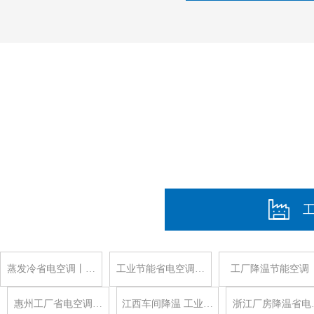
蒸发冷省电空调丨…
工业节能省电空调…
工厂降温节能空调
惠州工厂省电空调…
江西车间降温 工业…
浙江厂房降温省电