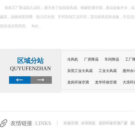
蒸发冷空调降温效果显著，在干燥环境中效果更佳。一般情况下，一台设备可覆盖较大面积，
米，平均可降温 8-13 度，能快速缓解夏日高温。不过在空气湿度较高的湿润地区，
限制。...
区域分站
冷风机
厂房降温
车间降温
工厂
QUYUFENZHAN
东莞工业大风扇
工业大风扇
惠州水
龙岗环保空调
龙华环保空调
大浪环
电子车间降温
注塑厂房降温
注塑车
移动冷风机
东莞水帘风机
深圳龙岗
东莞水帘工程
水帘定制
水帘纸
友情链接
LINKS
环保空调
水帘风机
深圳环保空调厂家
惠
工业省电空调管道机组
深圳注塑车间降