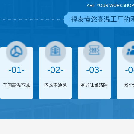
ARE YOUR WORKSHOP
福泰懂您高温工厂的
-01-
-02-
-03-
-0
车间高温不减
闷热不通风
有异味难清除
粉尘