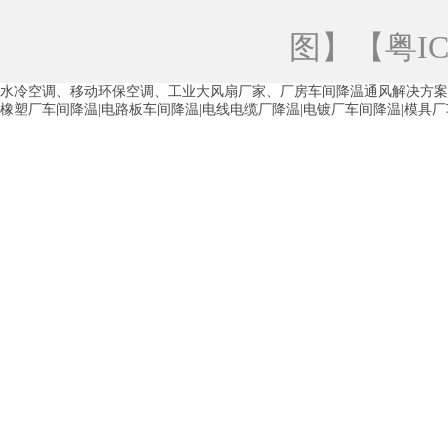
青海工业蒸发冷空调
重庆工业蒸发冷空
图
】【
粤IC
徐州水冷空调
常州水冷空调
苏州水
水冷空调、移动环保空调、工业大风扇厂家、厂房车间降温通风解决方案
湖州环保空调
合肥水冷空调
芜湖水
橡塑厂车间降温|电路板车间降温|电线电缆厂降温|电镀厂车间降温|模具
龙西车间降温省电空调
五联车间降温省
沙田车间降温省电空调
丹竹头车间降温
塘厦蒸发冷空调厂家
凤岗蒸发冷空调厂
中堂蒸发冷空调厂家
高埗蒸发冷空调厂
白云区蒸发冷空调厂家
荔湾车间降温省
增城蒸发冷空调厂家
从化车间降温省电
河南岸蒸发冷空调厂家
惠环蒸发冷空调
杨桥蒸发冷空调厂家
石湾蒸发冷空调厂
茶山塑胶厂降温
东莞工业大吊扇厂家