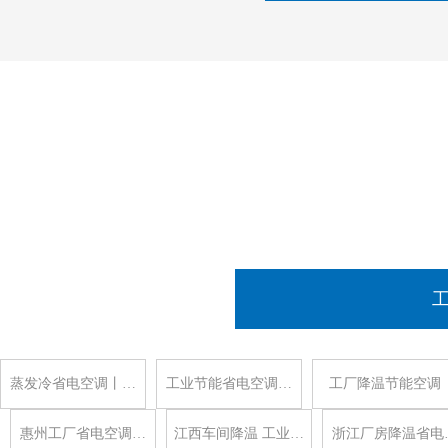
蒸发冷省电空调丨…
工业节能省电空调…
工厂降温节能空调
惠州工厂省电空调…
江西车间降温 工业…
浙江厂房降温省电