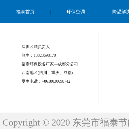
上海篮球馆降温设备
浙江蒸发冷省电空
福泰首页
环保空调
降温解
南京棋牌室降温
上海棋牌室降温
广
泉州工业省电空调
金华蒸发冷省电空调
桂林工业省电空调
梧州工业省电空调
深圳区域负责人
佛山水帘风机生产厂家
东莞工厂降温通
张生：13823698170
清远永磁工业大吊扇
东莞铝合金湿帘定
福泰环保设备厂家—成都分公司
广州蒸发冷空调厂家
江西工业蒸发冷空
西南地区(四川、重庆、成都)
永州车间降温省电空调
岳阳车间降温省
夏生电话：+8618030698742
洪浪节能省电空调厂家
龙井节能省电空
新安车间降温省电空调
黎光车间降温省
平山蒸发冷空调厂家
龙溪蒸发冷空调厂
Copyright © 2020 东莞
龙门蒸发冷空调厂家
博罗蒸发冷空调厂