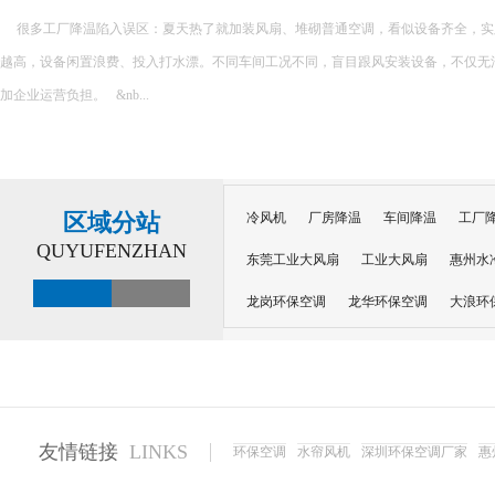
很多工厂降温陷入误区：夏天热了就加装风扇、堆砌普通空调，看似设备齐全，实
越高，设备闲置浪费、投入打水漂。不同车间工况不同，盲目跟风安装设备，不仅无
加企业运营负担。 &nb...
区域分站
冷风机
厂房降温
车间降温
工厂
QUYUFENZHAN
东莞工业大风扇
工业大风扇
惠州水
龙岗环保空调
龙华环保空调
大浪环
电子车间降温
注塑厂房降温
注塑车
移动冷风机
东莞水帘风机
深圳龙岗
东莞水帘工程
水帘定制
水帘纸
友情链接
LINKS
环保空调
水帘风机
深圳环保空调厂家
惠
工业省电空调管道机组
深圳注塑车间降