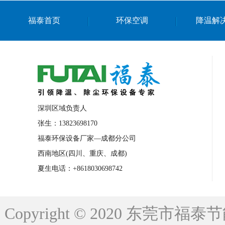
上海篮球馆降温设备
浙江蒸发冷省电空
福泰首页
环保空调
降温解
南京棋牌室降温
上海棋牌室降温
广
泉州工业省电空调
金华蒸发冷省电空调
桂林工业省电空调
梧州工业省电空调
佛山水帘风机生产厂家
东莞工厂降温通
清远永磁工业大吊扇
东莞铝合金湿帘定
深圳区域负责人
广州蒸发冷空调厂家
江西工业蒸发冷空
张生：13823698170
福泰环保设备厂家—成都分公司
永州车间降温省电空调
岳阳车间降温省
西南地区(四川、重庆、成都)
洪浪节能省电空调厂家
龙井节能省电空
夏生电话：+8618030698742
新安车间降温省电空调
黎光车间降温省
平山蒸发冷空调厂家
龙溪蒸发冷空调厂
Copyright © 2020 东莞
龙门蒸发冷空调厂家
博罗蒸发冷空调厂