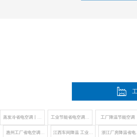
蒸发冷省电空调丨…
工业节能省电空调…
工厂降温节能空调
惠州工厂省电空调…
江西车间降温 工业…
浙江厂房降温省电