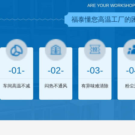
ARE YOUR WORKSHOP
福泰懂您高温工厂的
-01-
-02-
-03-
-0
车间高温不减
闷热不通风
有异味难清除
粉尘