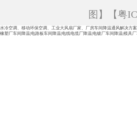
青海工业蒸发冷空调
重庆工业蒸发冷空
图
】【
粤IC
徐州水冷空调
常州水冷空调
苏州水
水冷空调、移动环保空调、工业大风扇厂家、厂房车间降温通风解决方案
湖州环保空调
合肥水冷空调
芜湖水
橡塑厂车间降温|电路板车间降温|电线电缆厂降温|电镀厂车间降温|模具
龙西车间降温省电空调
五联车间降温省
沙田车间降温省电空调
丹竹头车间降温
塘厦蒸发冷空调厂家
凤岗蒸发冷空调厂
中堂蒸发冷空调厂家
高埗蒸发冷空调厂
白云区蒸发冷空调厂家
荔湾车间降温省
增城蒸发冷空调厂家
从化车间降温省电
河南岸蒸发冷空调厂家
惠环蒸发冷空调
杨桥蒸发冷空调厂家
石湾蒸发冷空调厂
茶山塑胶厂降温
东莞工业大吊扇厂家