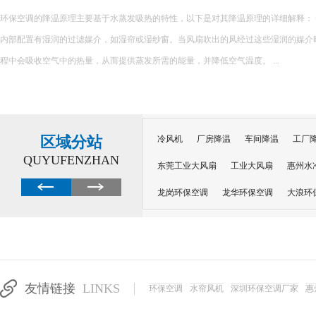
环保空调的降温原理主要基于水蒸发吸热的特性，以下是对其降温原理的详细解释： 一、核心原理 环保空调
内部配置有湿润的过滤媒介，如湿帘或湿纱窗。当风扇吹出的风经过这些湿润的媒介
程中会吸收空气中的热量，从而提供蒸发所需的能量，并降低空气温度。 ...
区域分站
冷风机
厂房降温
车间降温
工厂
QUYUFENZHAN
东莞工业大风扇
工业大风扇
惠州水
龙岗环保空调
龙华环保空调
大浪环
电子车间降温
注塑厂房降温
注塑车
移动冷风机
东莞水帘风机
深圳龙岗
东莞水帘工程
水帘定制
水帘纸
友情链接
LINKS
环保空调
水帘风机
深圳环保空调厂家
惠
工业省电空调管道机组
深圳注塑车间降