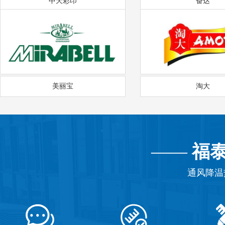
中天彩印
奋达
美丽宝
淘大
——
福
通风降温