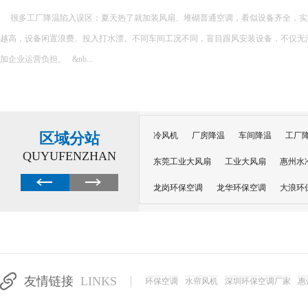
很多工厂降温陷入误区：夏天热了就加装风扇、堆砌普通空调，看似设备齐全，实
越高，设备闲置浪费、投入打水漂。不同车间工况不同，盲目跟风安装设备，不仅无
加企业运营负担。 &nb...
区域分站
冷风机
厂房降温
车间降温
工厂
QUYUFENZHAN
东莞工业大风扇
工业大风扇
惠州水
龙岗环保空调
龙华环保空调
大浪环
电子车间降温
注塑厂房降温
注塑车
移动冷风机
东莞水帘风机
深圳龙岗
东莞水帘工程
水帘定制
水帘纸
友情链接
LINKS
环保空调
水帘风机
深圳环保空调厂家
惠
工业省电空调管道机组
深圳注塑车间降