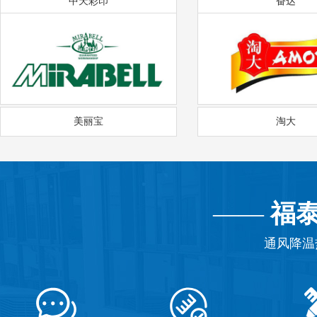
中天彩印
奋达
美丽宝
淘大
——
福
通风降温