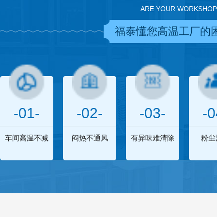
ARE YOUR WORKSHOP
福泰懂您高温工厂的
-01-
-02-
-03-
-0
车间高温不减
闷热不通风
有异味难清除
粉尘