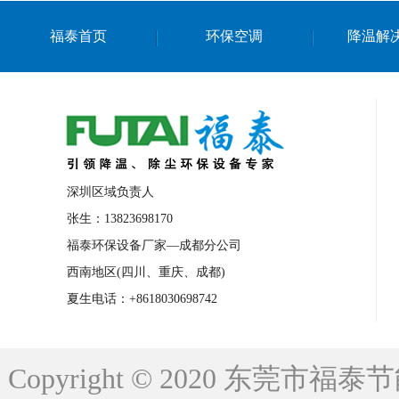
上海篮球馆降温设备
浙江蒸发冷省电空
福泰首页
环保空调
降温解
南京棋牌室降温
上海棋牌室降温
广
泉州工业省电空调
金华蒸发冷省电空调
桂林工业省电空调
梧州工业省电空调
佛山水帘风机生产厂家
东莞工厂降温通
清远永磁工业大吊扇
东莞铝合金湿帘定
深圳区域负责人
广州蒸发冷空调厂家
江西工业蒸发冷空
张生：13823698170
福泰环保设备厂家—成都分公司
永州车间降温省电空调
岳阳车间降温省
西南地区(四川、重庆、成都)
洪浪节能省电空调厂家
龙井节能省电空
夏生电话：+8618030698742
新安车间降温省电空调
黎光车间降温省
平山蒸发冷空调厂家
龙溪蒸发冷空调厂
Copyright © 2020 东莞
龙门蒸发冷空调厂家
博罗蒸发冷空调厂