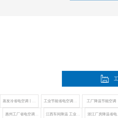
蒸发冷省电空调丨…
工业节能省电空调…
工厂降温节能空调
惠州工厂省电空调…
江西车间降温 工业…
浙江厂房降温省电