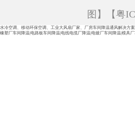
青海工业蒸发冷空调
重庆工业蒸发冷空
图
】【
粤IC
徐州水冷空调
常州水冷空调
苏州水
水冷空调、移动环保空调、工业大风扇厂家、厂房车间降温通风解决方案
湖州环保空调
合肥水冷空调
芜湖水
橡塑厂车间降温|电路板车间降温|电线电缆厂降温|电镀厂车间降温|模具
龙西车间降温省电空调
五联车间降温省
沙田车间降温省电空调
丹竹头车间降温
塘厦蒸发冷空调厂家
凤岗蒸发冷空调厂
中堂蒸发冷空调厂家
高埗蒸发冷空调厂
白云区蒸发冷空调厂家
荔湾车间降温省
增城蒸发冷空调厂家
从化车间降温省电
河南岸蒸发冷空调厂家
惠环蒸发冷空调
杨桥蒸发冷空调厂家
石湾蒸发冷空调厂
茶山塑胶厂降温
东莞工业大吊扇厂家