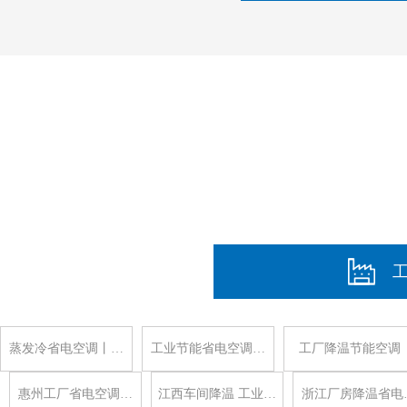
蒸发冷省电空调丨…
工业节能省电空调…
工厂降温节能空调
惠州工厂省电空调…
江西车间降温 工业…
浙江厂房降温省电