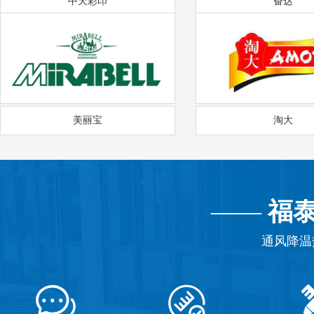
中天彩印
奋达
美丽宝
淘大
——
福
通风降温