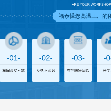
ARE YOUR WORKSHOP
福泰懂您高温工厂的
-01-
-02-
-03-
-0
车间高温不减
闷热不通风
有异味难清除
粉尘