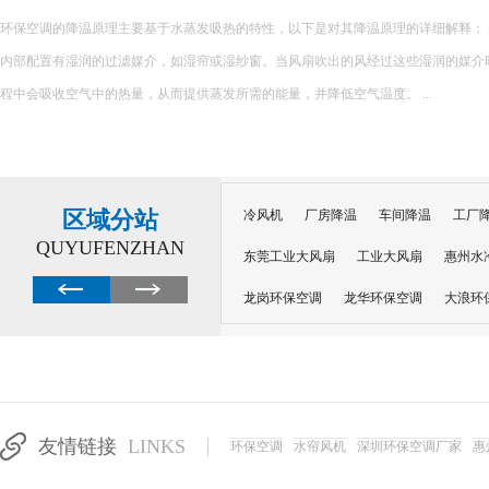
在精密制造、电子加工、五金生产等行业，车间温度不仅影响员工作业舒适度，更
良品率。夏季车间高温环境下，精密设备易受热变形、参数偏移，导致产品瑕疵、次
员工注意力不集中、疲劳乏力，大幅降低生产效率，给企业造成直接经济损...
区域分站
冷风机
厂房降温
车间降温
工厂
QUYUFENZHAN
东莞工业大风扇
工业大风扇
惠州水
龙岗环保空调
龙华环保空调
大浪环
电子车间降温
注塑厂房降温
注塑车
移动冷风机
东莞水帘风机
深圳龙岗
东莞水帘工程
水帘定制
水帘纸
友情链接
LINKS
环保空调
水帘风机
深圳环保空调厂家
惠
工业省电空调管道机组
深圳注塑车间降