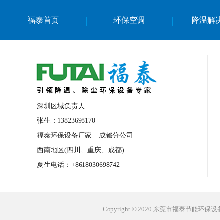
上海篮球馆降温设备
浙江蒸发冷省电空
福泰首页
环保空调
降温解
南京棋牌室降温
上海棋牌室降温
广
泉州工业省电空调
金华蒸发冷省电空调
桂林工业省电空调
梧州工业省电空调
佛山水帘风机生产厂家
东莞工厂降温通
清远永磁工业大吊扇
东莞铝合金湿帘定
深圳区域负责人
广州蒸发冷空调厂家
江西工业蒸发冷空
张生：13823698170
福泰环保设备厂家—成都分公司
永州车间降温省电空调
岳阳车间降温省
西南地区(四川、重庆、成都)
洪浪节能省电空调厂家
龙井节能省电空
夏生电话：+8618030698742
新安车间降温省电空调
黎光车间降温省
平山蒸发冷空调厂家
龙溪蒸发冷空调厂
Copyright © 2020 东莞市福泰节能环
龙门蒸发冷空调厂家
博罗蒸发冷空调厂