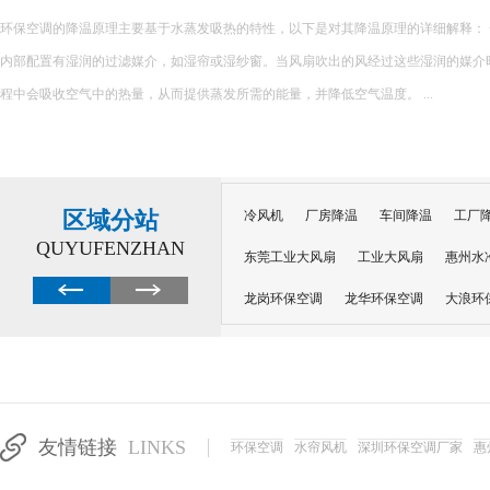
很多工厂降温陷入误区：夏天热了就加装风扇、堆砌普通空调，看似设备齐全，实
越高，设备闲置浪费、投入打水漂。不同车间工况不同，盲目跟风安装设备，不仅无
加企业运营负担。 &nb...
区域分站
冷风机
厂房降温
车间降温
工厂
QUYUFENZHAN
东莞工业大风扇
工业大风扇
惠州水
龙岗环保空调
龙华环保空调
大浪环
电子车间降温
注塑厂房降温
注塑车
移动冷风机
东莞水帘风机
深圳龙岗
东莞水帘工程
水帘定制
水帘纸
友情链接
LINKS
环保空调
水帘风机
深圳环保空调厂家
惠
工业省电空调管道机组
深圳注塑车间降