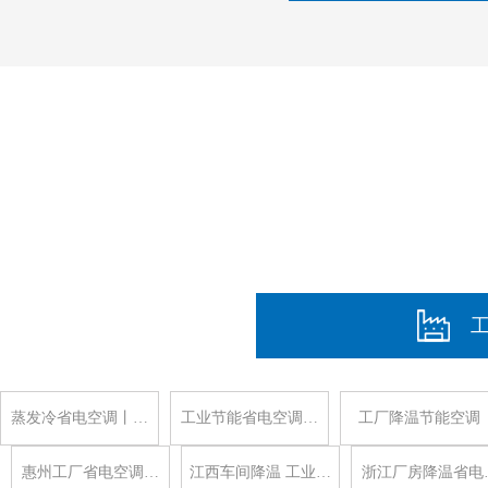
蒸发冷省电空调丨…
工业节能省电空调…
工厂降温节能空调
惠州工厂省电空调…
江西车间降温 工业…
浙江厂房降温省电