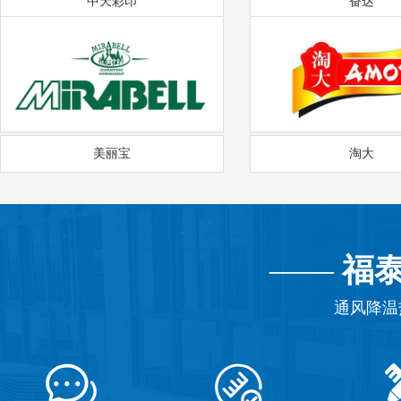
中天彩印
奋达
美丽宝
淘大
——
福
通风降温