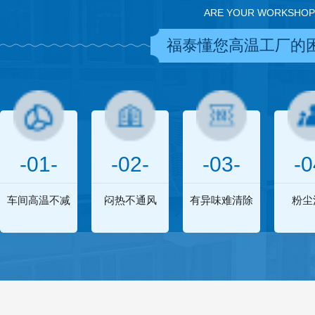
ARE YOUR WORKSHOP
福泰懂您高温工厂的
-01-
-02-
-03-
-0
车间高温不减
闷热不通风
有异味难清除
粉尘