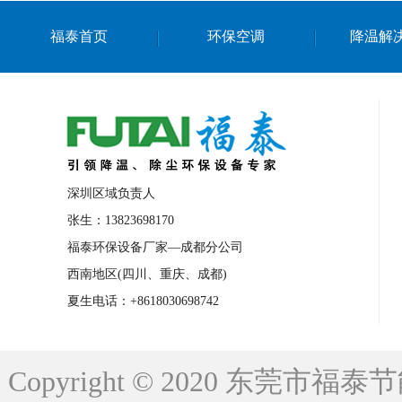
上海篮球馆降温设备
浙江蒸发冷省电空
福泰首页
环保空调
降温解
南京棋牌室降温
上海棋牌室降温
广
泉州工业省电空调
金华蒸发冷省电空调
桂林工业省电空调
梧州工业省电空调
佛山水帘风机生产厂家
东莞工厂降温通
清远永磁工业大吊扇
东莞铝合金湿帘定
深圳区域负责人
广州蒸发冷空调厂家
江西工业蒸发冷空
张生：13823698170
福泰环保设备厂家—成都分公司
永州车间降温省电空调
岳阳车间降温省
西南地区(四川、重庆、成都)
洪浪节能省电空调厂家
龙井节能省电空
夏生电话：+8618030698742
新安车间降温省电空调
黎光车间降温省
平山蒸发冷空调厂家
龙溪蒸发冷空调厂
Copyright © 2020 东莞
龙门蒸发冷空调厂家
博罗蒸发冷空调厂