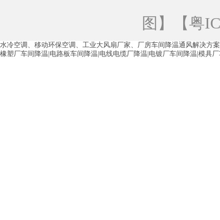
青海工业蒸发冷空调
重庆工业蒸发冷空
图
】【
粤IC
徐州水冷空调
常州水冷空调
苏州水
水冷空调、移动环保空调、工业大风扇厂家、厂房车间降温通风解决方案
湖州环保空调
合肥水冷空调
芜湖水
橡塑厂车间降温|电路板车间降温|电线电缆厂降温|电镀厂车间降温|模具
龙西车间降温省电空调
五联车间降温省
沙田车间降温省电空调
丹竹头车间降温
塘厦蒸发冷空调厂家
凤岗蒸发冷空调厂
中堂蒸发冷空调厂家
高埗蒸发冷空调厂
白云区蒸发冷空调厂家
荔湾车间降温省
增城蒸发冷空调厂家
从化车间降温省电
河南岸蒸发冷空调厂家
惠环蒸发冷空调
杨桥蒸发冷空调厂家
石湾蒸发冷空调厂
茶山塑胶厂降温
东莞工业大吊扇厂家