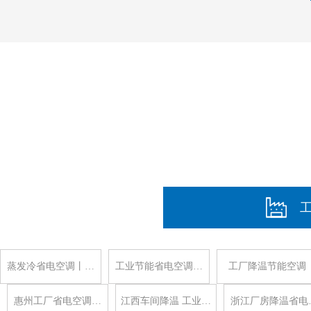
蒸发冷省电空调丨…
工业节能省电空调…
工厂降温节能空调
惠州工厂省电空调…
江西车间降温 工业…
浙江厂房降温省电