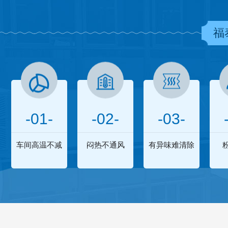
福
-01-
-02-
-03-
车间高温不减
闷热不通风
有异味难清除