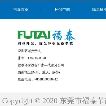
上海篮球馆降温设备
浙江蒸发冷省电空
福泰首页
环保空调
降温解
南京棋牌室降温
上海棋牌室降温
广
泉州工业省电空调
金华蒸发冷省电空调
桂林工业省电空调
梧州工业省电空调
佛山水帘风机生产厂家
东莞工厂降温通
清远永磁工业大吊扇
东莞铝合金湿帘定
深圳区域负责人
广州蒸发冷空调厂家
江西工业蒸发冷空
张生：13823698170
福泰环保设备厂家—成都分公司
永州车间降温省电空调
岳阳车间降温省
西南地区(四川、重庆、成都)
洪浪节能省电空调厂家
龙井节能省电空
夏生电话：+8618030698742
新安车间降温省电空调
黎光车间降温省
平山蒸发冷空调厂家
龙溪蒸发冷空调厂
Copyright © 2020 东莞
龙门蒸发冷空调厂家
博罗蒸发冷空调厂