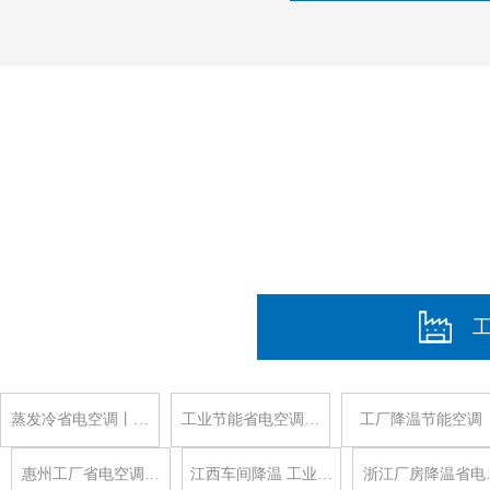
蒸发冷省电空调丨…
工业节能省电空调…
工厂降温节能空调
惠州工厂省电空调…
江西车间降温 工业…
浙江厂房降温省电