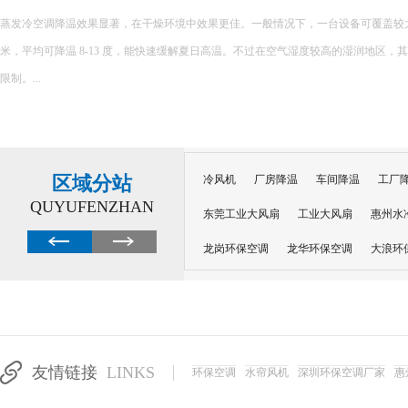
蒸发冷空调降温效果显著，在干燥环境中效果更佳。一般情况下，一台设备可覆盖较大面积，
米，平均可降温 8-13 度，能快速缓解夏日高温。不过在空气湿度较高的湿润地区，
限制。...
区域分站
冷风机
厂房降温
车间降温
工厂
QUYUFENZHAN
东莞工业大风扇
工业大风扇
惠州水
龙岗环保空调
龙华环保空调
大浪环
电子车间降温
注塑厂房降温
注塑车
移动冷风机
东莞水帘风机
深圳龙岗
东莞水帘工程
水帘定制
水帘纸
友情链接
LINKS
环保空调
水帘风机
深圳环保空调厂家
惠
工业省电空调管道机组
深圳注塑车间降