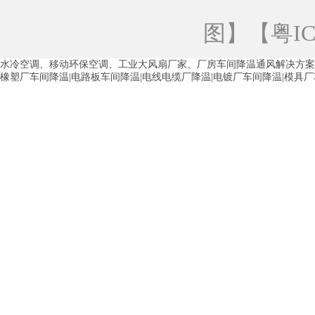
青海工业蒸发冷空调
重庆工业蒸发冷空
图
】【
粤IC
徐州水冷空调
常州水冷空调
苏州水
水冷空调、移动环保空调、工业大风扇厂家、厂房车间降温通风解决方案
湖州环保空调
合肥水冷空调
芜湖水
橡塑厂车间降温|电路板车间降温|电线电缆厂降温|电镀厂车间降温|模具
龙西车间降温省电空调
五联车间降温省
沙田车间降温省电空调
丹竹头车间降温
塘厦蒸发冷空调厂家
凤岗蒸发冷空调厂
中堂蒸发冷空调厂家
高埗蒸发冷空调厂
白云区蒸发冷空调厂家
荔湾车间降温省
增城蒸发冷空调厂家
从化车间降温省电
河南岸蒸发冷空调厂家
惠环蒸发冷空调
杨桥蒸发冷空调厂家
石湾蒸发冷空调厂
茶山塑胶厂降温
东莞工业大吊扇厂家