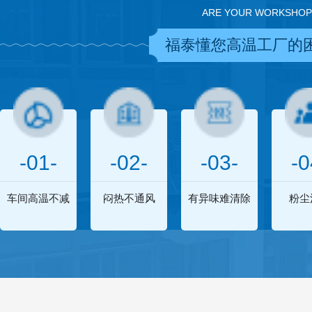
ARE YOUR WORKSHOP
福泰懂您高温工厂的
-01-
-02-
-03-
-0
车间高温不减
闷热不通风
有异味难清除
粉尘