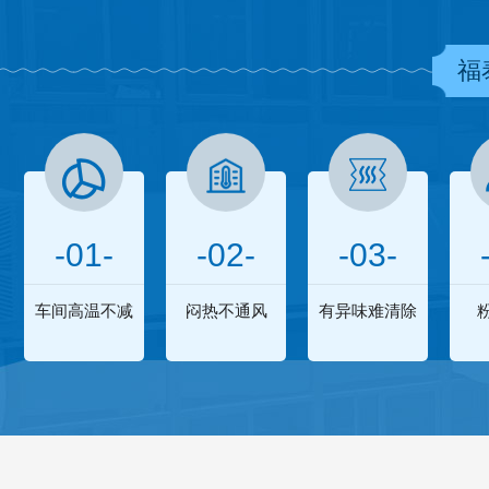
福
-01-
-02-
-03-
车间高温不减
闷热不通风
有异味难清除