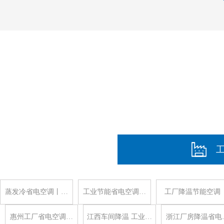
蒸发冷省电空调丨…
工业节能省电空调…
工厂降温节能空调
惠州工厂省电空调…
江西车间降温 工业…
浙江厂房降温省电