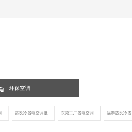
环保空调
调…
蒸发冷省电空调批…
东莞工厂省电空调…
福泰蒸发冷省