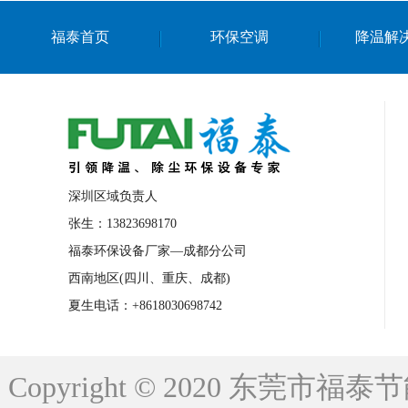
上海篮球馆降温设备
浙江蒸发冷省电空
福泰首页
环保空调
降温解
南京棋牌室降温
上海棋牌室降温
广
泉州工业省电空调
金华蒸发冷省电空调
桂林工业省电空调
梧州工业省电空调
佛山水帘风机生产厂家
东莞工厂降温通
清远永磁工业大吊扇
东莞铝合金湿帘定
深圳区域负责人
广州蒸发冷空调厂家
江西工业蒸发冷空
张生：13823698170
福泰环保设备厂家—成都分公司
永州车间降温省电空调
岳阳车间降温省
西南地区(四川、重庆、成都)
洪浪节能省电空调厂家
龙井节能省电空
夏生电话：+8618030698742
新安车间降温省电空调
黎光车间降温省
平山蒸发冷空调厂家
龙溪蒸发冷空调厂
Copyright © 2020 东莞
龙门蒸发冷空调厂家
博罗蒸发冷空调厂