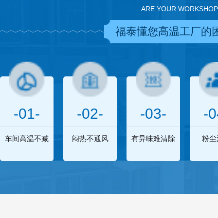
ARE YOUR WORKSHOP
福泰懂您高温工厂的
-01-
-02-
-03-
-0
车间高温不减
闷热不通风
有异味难清除
粉尘