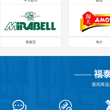
中天彩印
奋达
美丽宝
淘大
——
福
通风降温