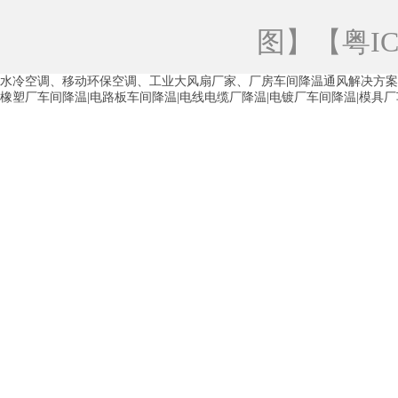
青海工业蒸发冷空调
重庆工业蒸发冷空
图
】【
粤IC
徐州水冷空调
常州水冷空调
苏州水
水冷空调、移动环保空调、工业大风扇厂家、厂房车间降温通风解决方案
湖州环保空调
合肥水冷空调
芜湖水
橡塑厂车间降温|电路板车间降温|电线电缆厂降温|电镀厂车间降温|模具
龙西车间降温省电空调
五联车间降温省
沙田车间降温省电空调
丹竹头车间降温
塘厦蒸发冷空调厂家
凤岗蒸发冷空调厂
中堂蒸发冷空调厂家
高埗蒸发冷空调厂
白云区蒸发冷空调厂家
荔湾车间降温省
增城蒸发冷空调厂家
从化车间降温省电
河南岸蒸发冷空调厂家
惠环蒸发冷空调
杨桥蒸发冷空调厂家
石湾蒸发冷空调厂
茶山塑胶厂降温
东莞工业大吊扇厂家