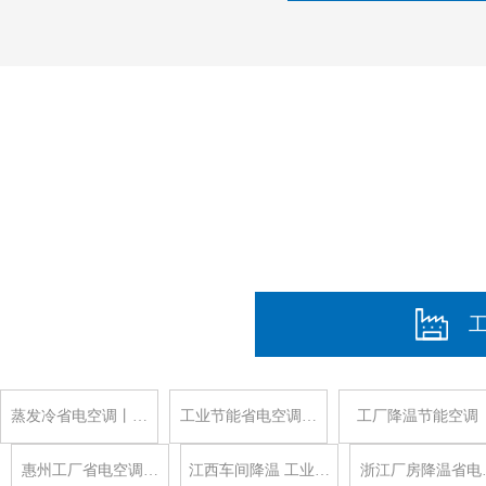
蒸发冷省电空调丨…
工业节能省电空调…
工厂降温节能空调
惠州工厂省电空调…
江西车间降温 工业…
浙江厂房降温省电