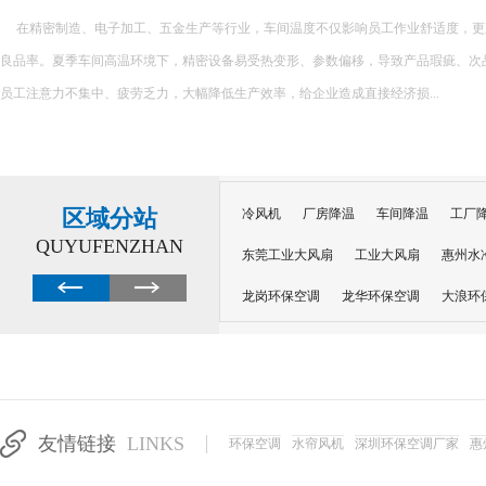
在精密制造、电子加工、五金生产等行业，车间温度不仅影响员工作业舒适度，更
良品率。夏季车间高温环境下，精密设备易受热变形、参数偏移，导致产品瑕疵、次
员工注意力不集中、疲劳乏力，大幅降低生产效率，给企业造成直接经济损...
区域分站
冷风机
厂房降温
车间降温
工厂
QUYUFENZHAN
东莞工业大风扇
工业大风扇
惠州水
龙岗环保空调
龙华环保空调
大浪环
电子车间降温
注塑厂房降温
注塑车
移动冷风机
东莞水帘风机
深圳龙岗
东莞水帘工程
水帘定制
水帘纸
友情链接
LINKS
环保空调
水帘风机
深圳环保空调厂家
惠
工业省电空调管道机组
深圳注塑车间降