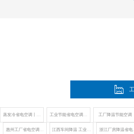
蒸发冷省电空调丨…
工业节能省电空调…
工厂降温节能空调
惠州工厂省电空调…
江西车间降温 工业…
浙江厂房降温省电