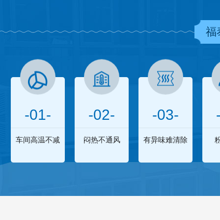
福
-01-
-02-
-03-
车间高温不减
闷热不通风
有异味难清除