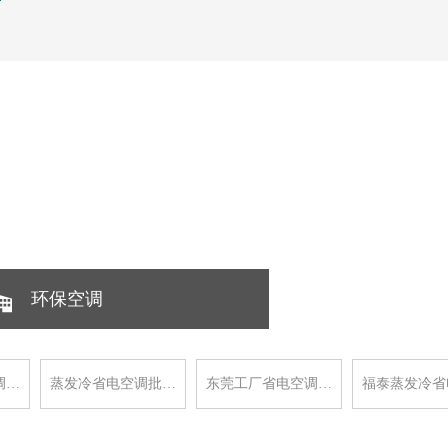
环保空调
调…
蒸发冷省电空调批…
东莞工厂省电空调…
福泰蒸发冷省