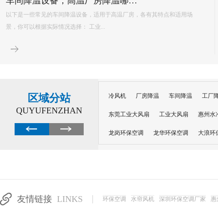
环保空调的降温原理主要基于水蒸发吸热的特性，以下是对其降温原理的详细解释： 一、核心原理 环保空调
内部配置有湿润的过滤媒介，如湿帘或湿纱窗。当风扇吹出的风经过这些湿润的媒介
程中会吸收空气中的热量，从而提供蒸发所需的能量，并降低空气温度。 ...
区域分站
冷风机
厂房降温
车间降温
工厂
QUYUFENZHAN
东莞工业大风扇
工业大风扇
惠州水
龙岗环保空调
龙华环保空调
大浪环
电子车间降温
注塑厂房降温
注塑车
移动冷风机
东莞水帘风机
深圳龙岗
东莞水帘工程
水帘定制
水帘纸
友情链接
LINKS
环保空调
水帘风机
深圳环保空调厂家
惠
工业省电空调管道机组
深圳注塑车间降