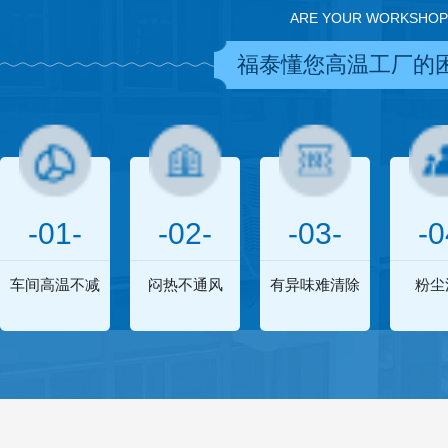
ARE YOUR WORKSHOP
福泰懂您高温工厂的
-01-
-02-
-03-
-0
车间高温不减
闷热不通风
有异味难清除
粉尘