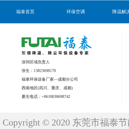
上海篮球馆降温设备
浙江蒸发冷省电空
福泰首页
环保空调
降温解
南京棋牌室降温
上海棋牌室降温
广
泉州工业省电空调
金华蒸发冷省电空调
桂林工业省电空调
梧州工业省电空调
佛山水帘风机生产厂家
东莞工厂降温通
清远永磁工业大吊扇
东莞铝合金湿帘定
深圳区域负责人
广州蒸发冷空调厂家
江西工业蒸发冷空
张生：13823698170
福泰环保设备厂家—成都分公司
永州车间降温省电空调
岳阳车间降温省
西南地区(四川、重庆、成都)
洪浪节能省电空调厂家
龙井节能省电空
夏生电话：+8618030698742
新安车间降温省电空调
黎光车间降温省
平山蒸发冷空调厂家
龙溪蒸发冷空调厂
Copyright © 2020 东莞
龙门蒸发冷空调厂家
博罗蒸发冷空调厂