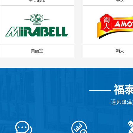
中天彩印
奋达
美丽宝
淘大
——
福
通风降温