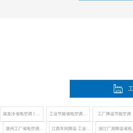
蒸发冷省电空调丨…
工业节能省电空调…
工厂降温节能空调
惠州工厂省电空调…
江西车间降温 工业…
浙江厂房降温省电