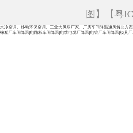
青海工业蒸发冷空调
重庆工业蒸发冷空
图
】【
粤IC
徐州水冷空调
常州水冷空调
苏州水
水冷空调、移动环保空调、工业大风扇厂家、厂房车间降温通风解决方案
湖州环保空调
合肥水冷空调
芜湖水
橡塑厂车间降温|电路板车间降温|电线电缆厂降温|电镀厂车间降温|模具
龙西车间降温省电空调
五联车间降温省
沙田车间降温省电空调
丹竹头车间降温
塘厦蒸发冷空调厂家
凤岗蒸发冷空调厂
中堂蒸发冷空调厂家
高埗蒸发冷空调厂
白云区蒸发冷空调厂家
荔湾车间降温省
增城蒸发冷空调厂家
从化车间降温省电
河南岸蒸发冷空调厂家
惠环蒸发冷空调
杨桥蒸发冷空调厂家
石湾蒸发冷空调厂
茶山塑胶厂降温
东莞工业大吊扇厂家