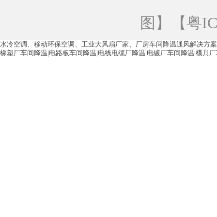
青海工业蒸发冷空调
重庆工业蒸发冷空
图
】【
粤IC
徐州水冷空调
常州水冷空调
苏州水
水冷空调、移动环保空调、工业大风扇厂家、厂房车间降温通风解决方案
湖州环保空调
合肥水冷空调
芜湖水
橡塑厂车间降温|电路板车间降温|电线电缆厂降温|电镀厂车间降温|模具
龙西车间降温省电空调
五联车间降温省
沙田车间降温省电空调
丹竹头车间降温
塘厦蒸发冷空调厂家
凤岗蒸发冷空调厂
中堂蒸发冷空调厂家
高埗蒸发冷空调厂
白云区蒸发冷空调厂家
荔湾车间降温省
增城蒸发冷空调厂家
从化车间降温省电
河南岸蒸发冷空调厂家
惠环蒸发冷空调
杨桥蒸发冷空调厂家
石湾蒸发冷空调厂
茶山塑胶厂降温
东莞工业大吊扇厂家