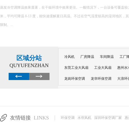
环保空调的降温原理主要基于水蒸发吸热的特性，以下是对其降温原理的详细解释： 一、核心原理 环保空调
内部配置有湿润的过滤媒介，如湿帘或湿纱窗。当风扇吹出的风经过这些湿润的媒介
程中会吸收空气中的热量，从而提供蒸发所需的能量，并降低空气温度。 ...
区域分站
冷风机
厂房降温
车间降温
工厂
QUYUFENZHAN
东莞工业大风扇
工业大风扇
惠州水
龙岗环保空调
龙华环保空调
大浪环
电子车间降温
注塑厂房降温
注塑车
移动冷风机
东莞水帘风机
深圳龙岗
东莞水帘工程
水帘定制
水帘纸
友情链接
LINKS
环保空调
水帘风机
深圳环保空调厂家
惠
工业省电空调管道机组
深圳注塑车间降