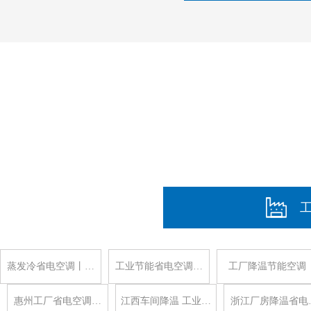
蒸发冷省电空调丨…
工业节能省电空调…
工厂降温节能空调
惠州工厂省电空调…
江西车间降温 工业…
浙江厂房降温省电