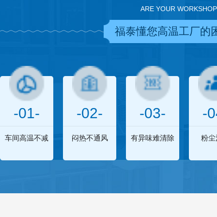
ARE YOUR WORKSHOP
福泰懂您高温工厂的
-01-
-02-
-03-
-0
车间高温不减
闷热不通风
有异味难清除
粉尘