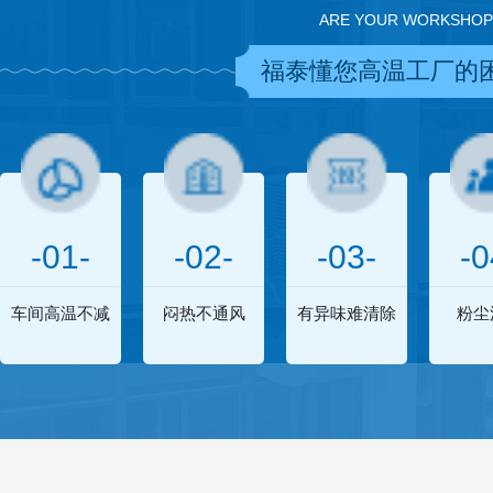
ARE YOUR WORKSHOP
福泰懂您高温工厂的
-01-
-02-
-03-
-0
车间高温不减
闷热不通风
有异味难清除
粉尘