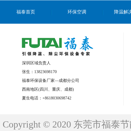
上海篮球馆降温设备
浙江蒸发冷省电空
福泰首页
环保空调
降温解
南京棋牌室降温
上海棋牌室降温
广
泉州工业省电空调
金华蒸发冷省电空调
桂林工业省电空调
梧州工业省电空调
佛山水帘风机生产厂家
东莞工厂降温通
清远永磁工业大吊扇
东莞铝合金湿帘定
深圳区域负责人
广州蒸发冷空调厂家
江西工业蒸发冷空
张生：13823698170
福泰环保设备厂家—成都分公司
永州车间降温省电空调
岳阳车间降温省
西南地区(四川、重庆、成都)
洪浪节能省电空调厂家
龙井节能省电空
夏生电话：+8618030698742
新安车间降温省电空调
黎光车间降温省
平山蒸发冷空调厂家
龙溪蒸发冷空调厂
Copyright © 2020 东莞
龙门蒸发冷空调厂家
博罗蒸发冷空调厂