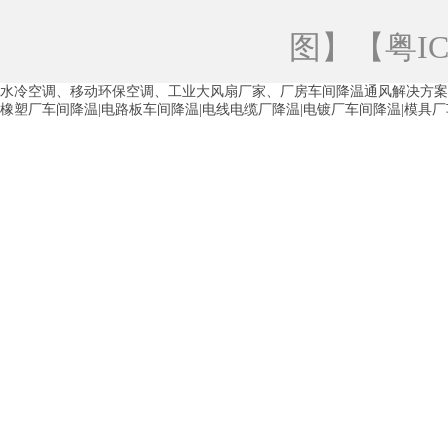
青海工业蒸发冷空调
重庆工业蒸发冷空
图
】【
粤IC
徐州水冷空调
常州水冷空调
苏州水
水冷空调、移动环保空调、工业大风扇厂家、厂房车间降温通风解决方案
湖州环保空调
合肥水冷空调
芜湖水
橡塑厂车间降温|电路板车间降温|电线电缆厂降温|电镀厂车间降温|模具
龙西车间降温省电空调
五联车间降温省
沙田车间降温省电空调
丹竹头车间降温
塘厦蒸发冷空调厂家
凤岗蒸发冷空调厂
中堂蒸发冷空调厂家
高埗蒸发冷空调厂
白云区蒸发冷空调厂家
荔湾车间降温省
增城蒸发冷空调厂家
从化车间降温省电
河南岸蒸发冷空调厂家
惠环蒸发冷空调
杨桥蒸发冷空调厂家
石湾蒸发冷空调厂
茶山塑胶厂降温
东莞工业大吊扇厂家