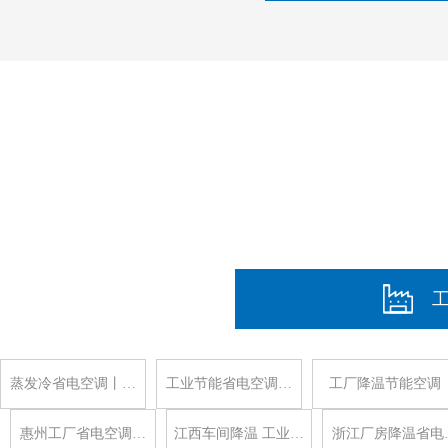
蒸发冷省电空调丨…
工业节能省电空调…
工厂降温节能空调
惠州工厂省电空调…
江西车间降温 工业…
浙江厂房降温省电