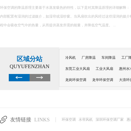
环保空调的降温原理主要基于水蒸发吸热的特性，以下是对其降温原理的详细解释： 一、核心原理 环保空调
内部配置有湿润的过滤媒介，如湿帘或湿纱窗。当风扇吹出的风经过这些湿润的媒介
程中会吸收空气中的热量，从而提供蒸发所需的能量，并降低空气温度。 ...
区域分站
冷风机
厂房降温
车间降温
工厂
QUYUFENZHAN
东莞工业大风扇
工业大风扇
惠州水
龙岗环保空调
龙华环保空调
大浪环
电子车间降温
注塑厂房降温
注塑车
移动冷风机
东莞水帘风机
深圳龙岗
东莞水帘工程
水帘定制
水帘纸
友情链接
LINKS
环保空调
水帘风机
深圳环保空调厂家
惠
工业省电空调管道机组
深圳注塑车间降