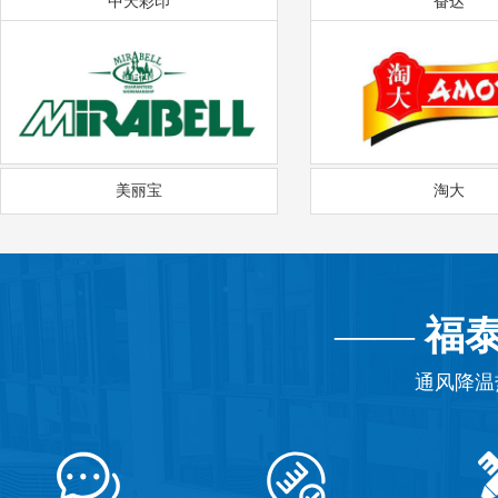
中天彩印
奋达
美丽宝
淘大
——
福
通风降温